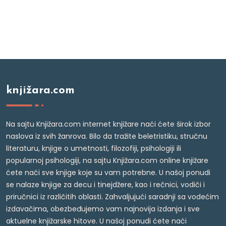
knjižara.com
Na sajtu Knjižara.com internet knjižare naći ćete širok izbor
naslova iz svih žanrova. Bilo da tražite beletristiku, stručnu
literaturu, knjige o umetnosti, filozofiji, psihologiji ili
popularnoj psihologiji, na sajtu Knjižara.com online knjižare
ćete naći sve knjige koje su vam potrebne. U našoj ponudi
se nalaze knjige za decu i tinejdžere, kao i rečnici, vodiči i
priručnici iz različitih oblasti. Zahvaljujući saradnji sa vodećim
izdavačima, obezbeđujemo vam najnovija izdanja i sve
aktuelne knjižarske hitove. U našoj ponudi ćete naći