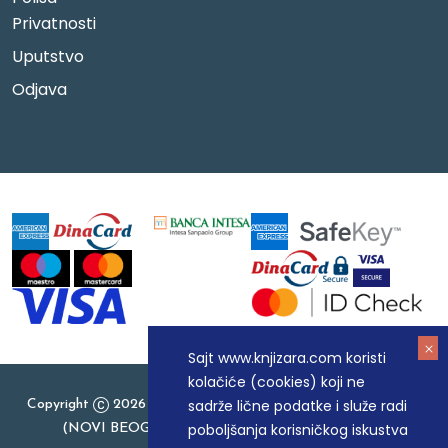
Privatnosti
Uputstvo
Odjava
Sajt www.knjizara.com koristi
kolačiće (cookies) koji ne
sadrže lične podatke i služe radi
Copyright
2026 Knjizara.com - MAKART DOO BEOGRAD
poboljšanja korisničkog iskustva
(NOVI BEOGRAD), PIB: 105184104, MB: 20337524