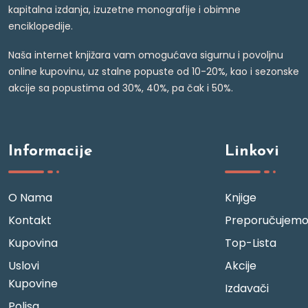
kapitalna izdanja, izuzetne monografije i obimne
enciklopedije.
Naša internet knjižara vam omogućava sigurnu i povoljnu
online kupovinu, uz stalne popuste od 10-20%, kao i sezonske
akcije sa popustima od 30%, 40%, pa čak i 50%.
Informacije
Linkovi
O Nama
Knjige
Kontakt
Preporučujem
Kupovina
Top-Lista
Uslovi
Akcije
Kupovine
Izdavači
Polisa