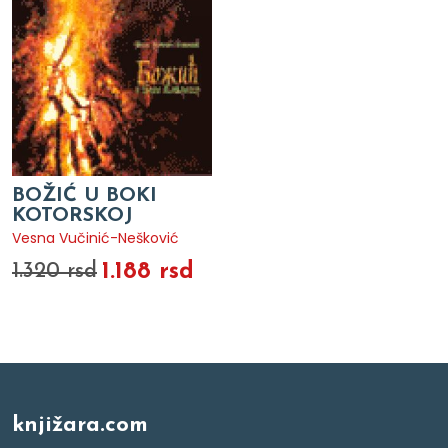
BOŽIĆ U BOKI
KOTORSKOJ
Vesna Vučinić-Nešković
1.188 rsd
1.320 rsd
knjižara.com