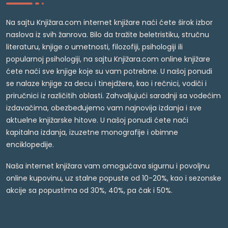
Na sajtu Knjižara.com internet knjižare naći ćete širok izbor
naslova iz svih žanrova. Bilo da tražite beletristiku, stručnu
literaturu, knjige o umetnosti, filozofiji, psihologiji ili
popularnoj psihologiji, na sajtu Knjižara.com online knjižare
ćete naći sve knjige koje su vam potrebne. U našoj ponudi
se nalaze knjige za decu i tinejdžere, kao i rečnici, vodiči i
priručnici iz različitih oblasti. Zahvaljujući saradnji sa vodećim
izdavačima, obezbeđujemo vam najnovija izdanja i sve
aktuelne knjižarske hitove. U našoj ponudi ćete naći
kapitalna izdanja, izuzetne monografije i obimne
enciklopedije.
Naša internet knjižara vam omogućava sigurnu i povoljnu
online kupovinu, uz stalne popuste od 10-20%, kao i sezonske
akcije sa popustima od 30%, 40%, pa čak i 50%.