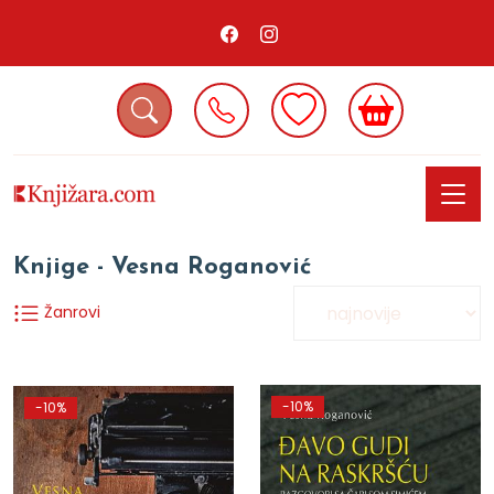
Knjige - Vesna Roganović
Žanrovi
-10%
-10%