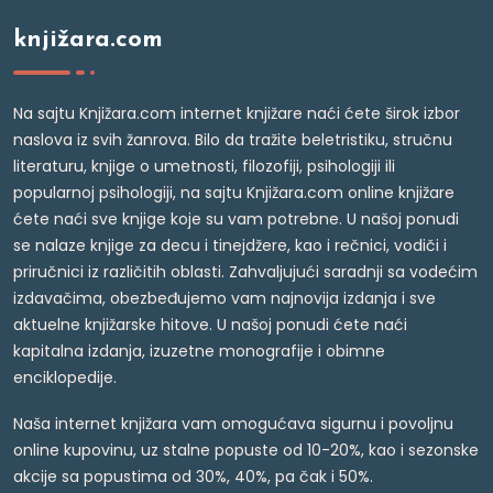
knjižara.com
Na sajtu Knjižara.com internet knjižare naći ćete širok izbor
naslova iz svih žanrova. Bilo da tražite beletristiku, stručnu
literaturu, knjige o umetnosti, filozofiji, psihologiji ili
popularnoj psihologiji, na sajtu Knjižara.com online knjižare
ćete naći sve knjige koje su vam potrebne. U našoj ponudi
se nalaze knjige za decu i tinejdžere, kao i rečnici, vodiči i
priručnici iz različitih oblasti. Zahvaljujući saradnji sa vodećim
izdavačima, obezbeđujemo vam najnovija izdanja i sve
aktuelne knjižarske hitove. U našoj ponudi ćete naći
kapitalna izdanja, izuzetne monografije i obimne
enciklopedije.
Naša internet knjižara vam omogućava sigurnu i povoljnu
online kupovinu, uz stalne popuste od 10-20%, kao i sezonske
akcije sa popustima od 30%, 40%, pa čak i 50%.