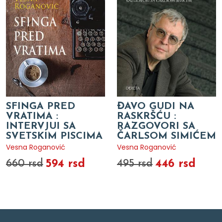
SFINGA PRED
ĐAVO GUDI NA
VRATIMA :
RASKRŠĆU :
INTERVJUI SA
RAZGOVORI SA
SVETSKIM PISCIMA
ČARLSOM SIMIĆEM
Vesna Roganović
Vesna Roganović
594 rsd
446 rsd
660 rsd
495 rsd