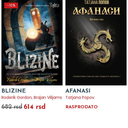
-10%
BLIZINE
AFANASI
Roderik Gordon
,
Brajan Vilijams
Tatjana Popov
614 rsd
682 rsd
RASPRODATO