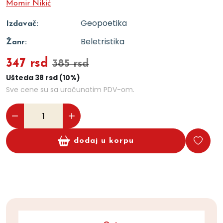
Momir Nikić
Geopoetika
Izdavač:
Beletristika
Žanr:
347 rsd
385 rsd
Ušteda 38 rsd (10%)
Sve cene su sa uračunatim PDV-om.
dodaj u korpu