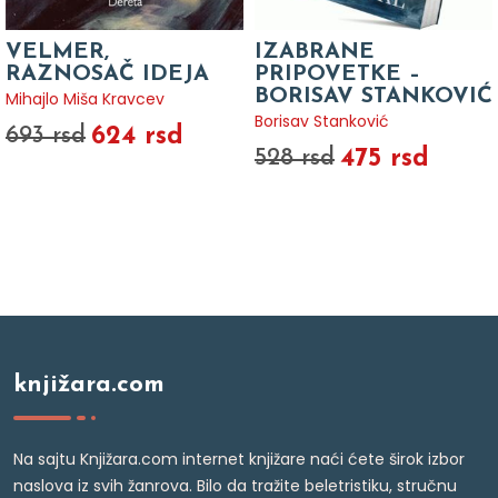
VELMER,
IZABRANE
RAZNOSAČ IDEJA
PRIPOVETKE –
BORISAV STANKOVIĆ
Mihajlo Miša Kravcev
Borisav Stanković
624 rsd
693 rsd
475 rsd
528 rsd
knjižara.com
Na sajtu Knjižara.com internet knjižare naći ćete širok izbor
naslova iz svih žanrova. Bilo da tražite beletristiku, stručnu