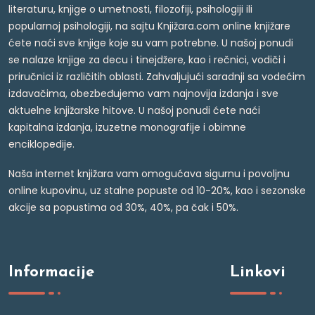
literaturu, knjige o umetnosti, filozofiji, psihologiji ili
popularnoj psihologiji, na sajtu Knjižara.com online knjižare
ćete naći sve knjige koje su vam potrebne. U našoj ponudi
se nalaze knjige za decu i tinejdžere, kao i rečnici, vodiči i
priručnici iz različitih oblasti. Zahvaljujući saradnji sa vodećim
izdavačima, obezbeđujemo vam najnovija izdanja i sve
aktuelne knjižarske hitove. U našoj ponudi ćete naći
kapitalna izdanja, izuzetne monografije i obimne
enciklopedije.
Naša internet knjižara vam omogućava sigurnu i povoljnu
online kupovinu, uz stalne popuste od 10-20%, kao i sezonske
akcije sa popustima od 30%, 40%, pa čak i 50%.
Informacije
Linkovi