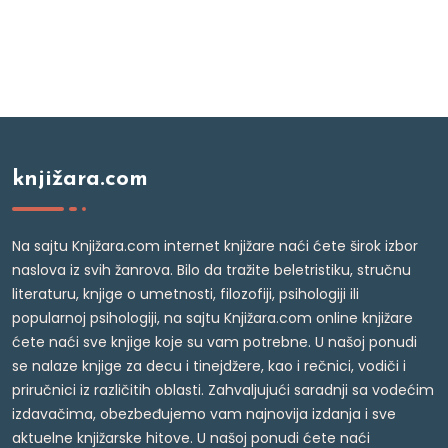
knjižara.com
Na sajtu Knjižara.com internet knjižare naći ćete širok izbor
naslova iz svih žanrova. Bilo da tražite beletristiku, stručnu
literaturu, knjige o umetnosti, filozofiji, psihologiji ili
popularnoj psihologiji, na sajtu Knjižara.com online knjižare
ćete naći sve knjige koje su vam potrebne. U našoj ponudi
se nalaze knjige za decu i tinejdžere, kao i rečnici, vodiči i
priručnici iz različitih oblasti. Zahvaljujući saradnji sa vodećim
izdavačima, obezbeđujemo vam najnovija izdanja i sve
aktuelne knjižarske hitove. U našoj ponudi ćete naći