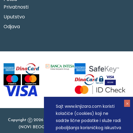
Privatnosti
Uputstvo
Odjava
Sajt www.knjizara.com koristi
kolačiće (cookies) koji ne
sadrže lične podatke i služe radi
Copyright
2026 Knjizara.com - MAKART DOO BEOGRAD
poboljšanja korisničkog iskustva
(NOVI BEOGRAD), PIB: 105184104, MB: 20337524