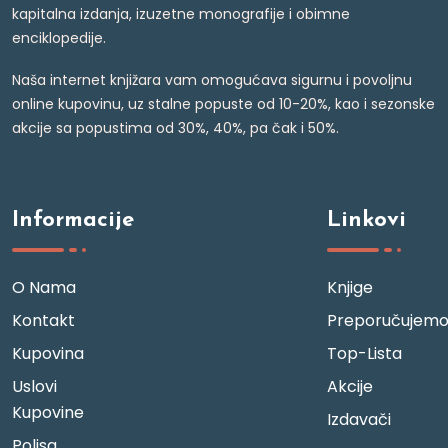
kapitalna izdanja, izuzetne monografije i obimne
enciklopedije.
Naša internet knjižara vam omogućava sigurnu i povoljnu
online kupovinu, uz stalne popuste od 10-20%, kao i sezonske
akcije sa popustima od 30%, 40%, pa čak i 50%.
Informacije
Linkovi
O Nama
Knjige
Kontakt
Preporučujem
Kupovina
Top-Lista
Uslovi
Akcije
Kupovine
Izdavači
Polisa