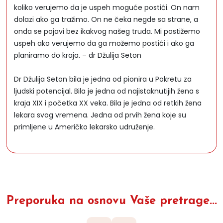
koliko verujemo da je uspeh moguće postići. On nam
dolazi ako ga tražimo. On ne čeka negde sa strane, a
onda se pojavi bez ikakvog našeg truda. Mi postižemo
uspeh ako verujemo da ga možemo postići i ako ga
planiramo do kraja. – dr Džulija Seton
Dr Džulija Seton bila je jedna od pionira u Pokretu za
ljudski potencijal. Bila je jedna od najistaknutijih žena s
kraja XIX i početka XX veka. Bila je jedna od retkih žena
lekara svog vremena. Jedna od prvih žena koje su
primljene u Američko lekarsko udruženje.
Preporuka na osnovu Vaše pretrage...