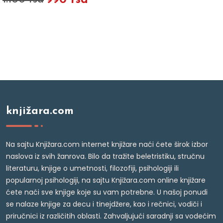
knjižara.com
Na sajtu Knjižara.com internet knjižare naći ćete širok izbor
naslova iz svih žanrova. Bilo da tražite beletristiku, stručnu
literaturu, knjige o umetnosti, filozofiji, psihologiji ili
popularnoj psihologiji, na sajtu Knjižara.com online knjižare
ćete naći sve knjige koje su vam potrebne. U našoj ponudi
se nalaze knjige za decu i tinejdžere, kao i rečnici, vodiči i
priručnici iz različitih oblasti. Zahvaljujući saradnji sa vodećim