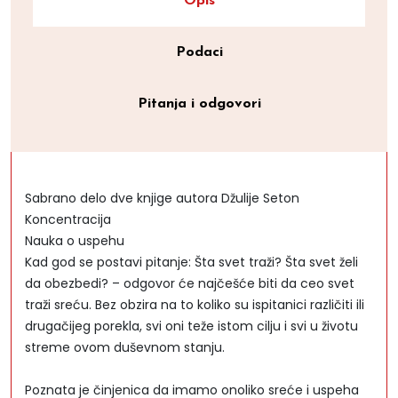
Opis
Podaci
Pitanja i odgovori
Sabrano delo dve knjige autora Džulije Seton
Koncentracija
Nauka o uspehu
Kad god se postavi pitanje: Šta svet traži? Šta svet želi
da obezbedi? – odgovor će najčešće biti da ceo svet
traži sreću. Bez obzira na to koliko su ispitanici različiti ili
drugačijeg porekla, svi oni teže istom cilju i svi u životu
streme ovom duševnom stanju.
Poznata je činjenica da imamo onoliko sreće i uspeha