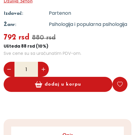
Džulija Seton
Partenon
Izdavač:
Psihologija i popularna psihologija
Žanr:
792 rsd
880 rsd
Ušteda 88 rsd (10%)
Sve cene su sa uračunatim PDV-om.
dodaj u korpu