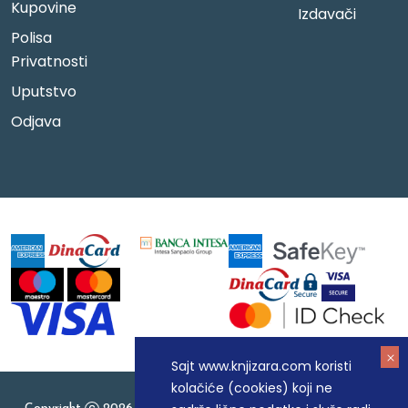
Kupovine
Izdavači
Polisa
Privatnosti
Uputstvo
Odjava
Sajt www.knjizara.com koristi
kolačiće (cookies) koji ne