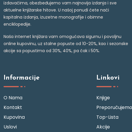
izdavačima, obezbeđujemo vam najnovija izdanja i sve
aktuelne knjižarske hitove. U našoj ponudi ćete naći
kapitalna izdanja, izuzetne monografije i obimne
enciklopedije.
Naša internet knjižara vam omogućava sigurnu i povoljnu
online kupovinu, uz stalne popuste od 10-20%, kao i sezonske
akcije sa popustima od 30%, 40%, pa čak i 50%.
Informacije
Linkovi
O Nama
Knjige
Kontakt
Preporučujem
Kupovina
Top-Lista
Uslovi
Akcije