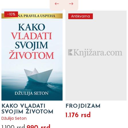
-10%
Antikvarna
KAKO VLADATI
FROJDIZAM
SVOJIM ŽIVOTOM
1.176 rsd
Džulija Seton
990 rsd
1.100 rsd