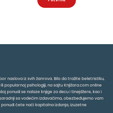
Početna
or naslova iz svih žanrova. Bilo da tražite beletristiku,
i ili popularnoj psihologiji, na sajtu Knjižara.com online
oj ponudi se nalaze knjige za decu i tinejdžere, kao i
jujući saradnji sa vodećim izdavačima, obezbeđujemo vam
j ponudi ćete naći kapitalna izdanja, izuzetne