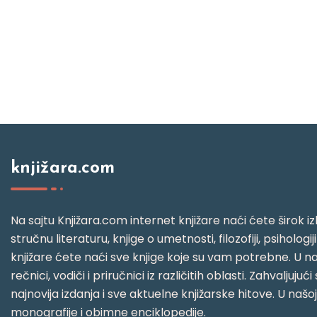
knjižara.com
Na sajtu Knjižara.com internet knjižare naći ćete širok izb
stručnu literaturu, knjige o umetnosti, filozofiji, psihologij
knjižare ćete naći sve knjige koje su vam potrebne. U naš
rečnici, vodiči i priručnici iz različitih oblasti. Zahval
najnovija izdanja i sve aktuelne knjižarske hitove. U našo
monografije i obimne enciklopedije.