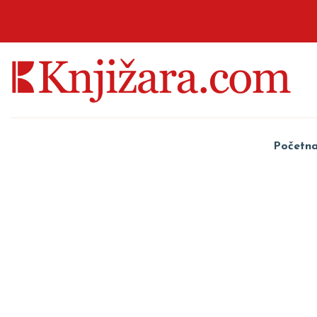
Početn