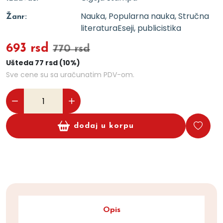
Nauka, Popularna nauka, Stručna
Žanr:
literatura
Eseji, publicistika
693 rsd
770 rsd
Ušteda 77 rsd (10%)
Sve cene su sa uračunatim PDV-om.
dodaj u korpu
Opis