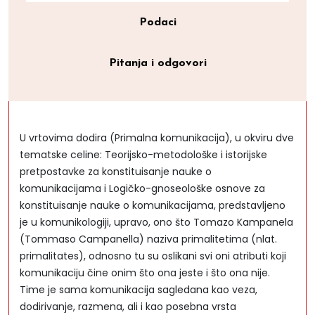
Podaci
Pitanja i odgovori
U vrtovima dodira (Primalna komunikacija), u okviru dve
tematske celine: Teorijsko-metodološke i istorijske
pretpostavke za konstituisanje nauke o
komunikacijama i Logičko-gnoseološke osnove za
konstituisanje nauke o komunikacijama, predstavljeno
je u komunikologiji, upravo, ono što Tomazo Kampanela
(Tommaso Campanella) naziva primalitetima (nlat.
primalitates), odnosno tu su oslikani svi oni atributi koji
komunikaciju čine onim što ona jeste i što ona nije.
Time je sama komunikacija sagledana kao veza,
dodirivanje, razmena, ali i kao posebna vrsta