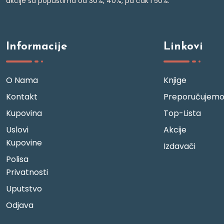
akcije sa popustima od 30%, 40%, pa čak i 50%.
Informacije
Linkovi
O Nama
Knjige
Kontakt
Preporučujem
Kupovina
Top-Lista
Uslovi
Akcije
Kupovine
Izdavači
Polisa
Privatnosti
Uputstvo
Odjava