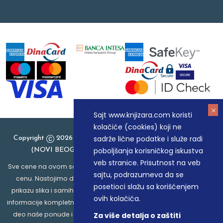
Sajt www.knjizara.com koristi
kolačiće (cookies) koji ne
sadrže lične podatke i služe radi
Copyright
2026 Knjizara.com - MAKART DOO BEOGRAD
poboljšanja korisničkog iskustva
(NOVI BEOGRAD), PIB: 105184104, MB: 20337524
veb stranice. Prisutnost na veb
Sve cene na ovom sajtu iskazane su u dinarima. PDV je uračunat u
sajtu, podrazumeva da se
cenu. Nastojimo da budemo što precizniji u opisu proizvoda,
posetioci slažu sa korišćenjem
prikazu slika i samih cena, ali ne možemo garantovati da su sve
ovih kolačića.
informacije kompletne i bez grešaka. Svi artikli prikazani na sajtu su
deo naše ponude i ne podrazumeva da su dostupni u svakom
Za više detalja o zaštiti