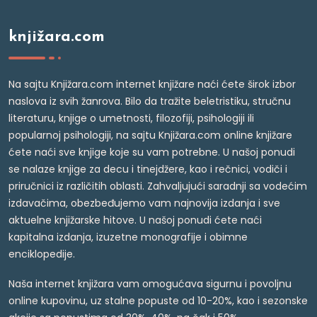
knjižara.com
Na sajtu Knjižara.com internet knjižare naći ćete širok izbor
naslova iz svih žanrova. Bilo da tražite beletristiku, stručnu
literaturu, knjige o umetnosti, filozofiji, psihologiji ili
popularnoj psihologiji, na sajtu Knjižara.com online knjižare
ćete naći sve knjige koje su vam potrebne. U našoj ponudi
se nalaze knjige za decu i tinejdžere, kao i rečnici, vodiči i
priručnici iz različitih oblasti. Zahvaljujući saradnji sa vodećim
izdavačima, obezbeđujemo vam najnovija izdanja i sve
aktuelne knjižarske hitove. U našoj ponudi ćete naći
kapitalna izdanja, izuzetne monografije i obimne
enciklopedije.
Naša internet knjižara vam omogućava sigurnu i povoljnu
online kupovinu, uz stalne popuste od 10-20%, kao i sezonske