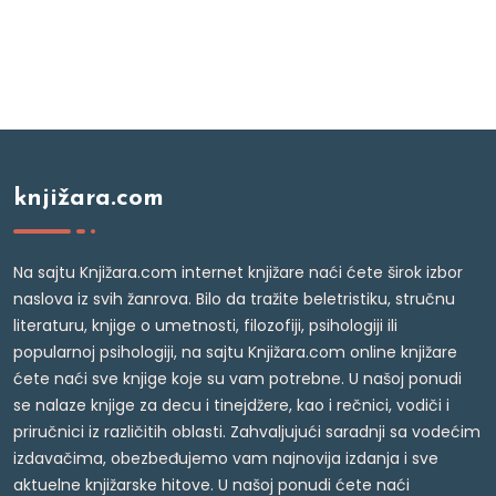
knjižara.com
Na sajtu Knjižara.com internet knjižare naći ćete širok izbor
naslova iz svih žanrova. Bilo da tražite beletristiku, stručnu
literaturu, knjige o umetnosti, filozofiji, psihologiji ili
popularnoj psihologiji, na sajtu Knjižara.com online knjižare
ćete naći sve knjige koje su vam potrebne. U našoj ponudi
se nalaze knjige za decu i tinejdžere, kao i rečnici, vodiči i
priručnici iz različitih oblasti. Zahvaljujući saradnji sa vodećim
izdavačima, obezbeđujemo vam najnovija izdanja i sve
aktuelne knjižarske hitove. U našoj ponudi ćete naći