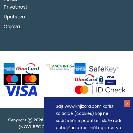
Privatnosti
Uputstvo
Odjava
Sajt www.knjizara.com koristi
kolačiće (cookies) koji ne
sadrže lične podatke i služe radi
Copyright
2026 Knjizara.com - MAKART DOO BEOGRAD
poboljšanja korisničkog iskustva
(NOVI BEOGRAD), PIB: 105184104, MB: 20337524