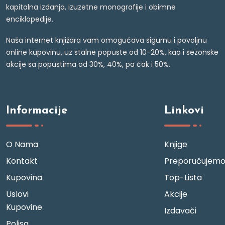
kapitalna izdanja, izuzetne monografije i obimne
enciklopedije.
Naša internet knjižara vam omogućava sigurnu i povoljnu
online kupovinu, uz stalne popuste od 10-20%, kao i sezonske
akcije sa popustima od 30%, 40%, pa čak i 50%.
Informacije
Linkovi
O Nama
Knjige
Kontakt
Preporučujem
Kupovina
Top-Lista
Uslovi
Akcije
Kupovine
Izdavači
Polisa