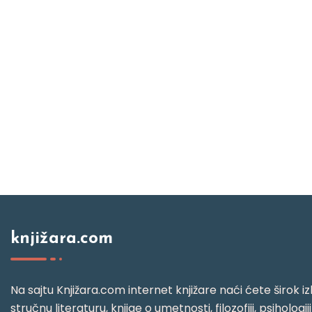
knjižara.com
Na sajtu Knjižara.com internet knjižare naći ćete širok izb
stručnu literaturu, knjige o umetnosti, filozofiji, psihologij