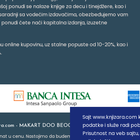
oj ponudi se nalaze knjige za decu i tinejdžere, kao i
jujući saradnji sa vodećim izdavačima, obezbeđujemo vam
j ponudi ćete naći kapitalna izdanja, izuzetne
 online kupovinu, uz stalne popuste od 10-20%, kao i
.
Sajt www.knjizara.com ko
podatke i služe radi pob
ara.com - MAKART DOO BEOGRAD (NOVI BEOGRAD), PIB: 1
Prisutnost na veb sajtu
at u cenu. Nastojimo da budemo što precizniji u opisu proizvoda