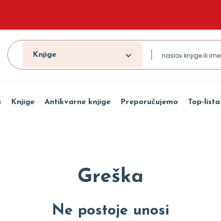
Knjige
a
Knjige
Antikvarne knjige
Preporučujemo
Top-lista
Greška
Ne postoje unosi