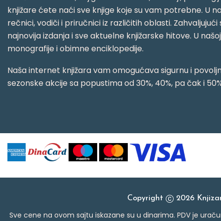
knjižare ćete naći sve knjige koje su vam potrebne. U naš
rečnici, vodiči i priručnici iz različitih oblasti. Zahval
najnovija izdanja i sve aktuelne knjižarske hitove. U našo
monografije i obimne enciklopedije.
Naša internet knjižara vam omogućava sigurnu i povoljnu
sezonske akcije sa popustima od 30%, 40%, pa čak i 50%
Copyright
2026 Knjiz
Sve cene na ovom sajtu iskazane su u dinarima. PDV je uračun