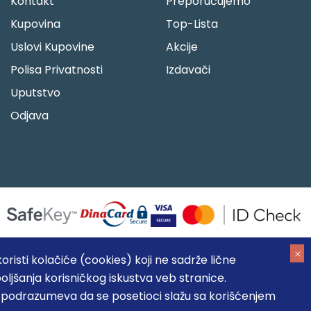
Kontakt
Preporučujemo
Kupovina
Top-Lista
Uslovi Kupovine
Akcije
Polisa Privatnosti
Izdavači
Uputstvo
Odjava
risti kolačiće (cookies) koji ne sadrže lične
oljšanja korisničkog iskustva veb stranice.
05184104, MB: 20337524
, podrazumeva da se posetioci slažu sa korišćenjem
, prikazu slika i samih cena, ali ne možemo garantovati da su