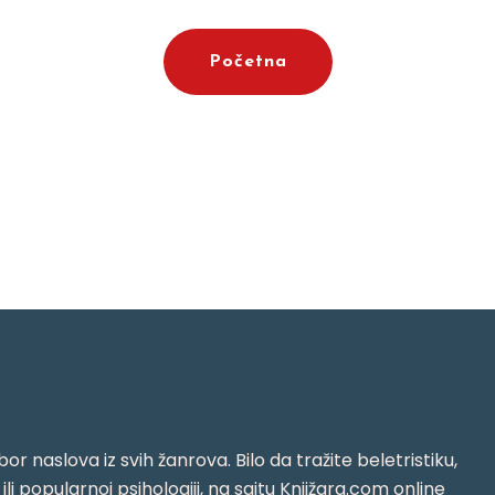
Početna
or naslova iz svih žanrova. Bilo da tražite beletristiku,
i ili popularnoj psihologiji, na sajtu Knjižara.com online