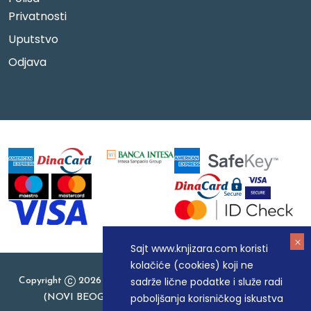
Privatnosti
Uputstvo
Odjava
Sajt www.knjizara.com koristi
kolačiće (cookies) koji ne
sadrže lične podatke i služe radi
Copyright
2026 Knjizara.com - MAKART DOO BEOGRAD
poboljšanja korisničkog iskustva
(NOVI BEOGRAD), PIB: 105184104, MB: 20337524