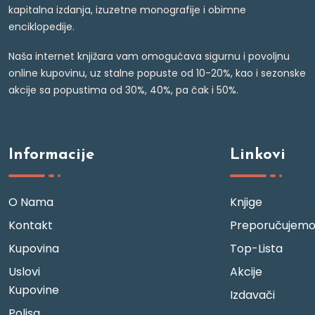
kapitalna izdanja, izuzetne monografije i obimne
enciklopedije.
Naša internet knjižara vam omogućava sigurnu i povoljnu
online kupovinu, uz stalne popuste od 10-20%, kao i sezonske
akcije sa popustima od 30%, 40%, pa čak i 50%.
Informacije
Linkovi
O Nama
Knjige
Kontakt
Preporučujem
Kupovina
Top-Lista
Uslovi
Akcije
Kupovine
Izdavači
Polisa