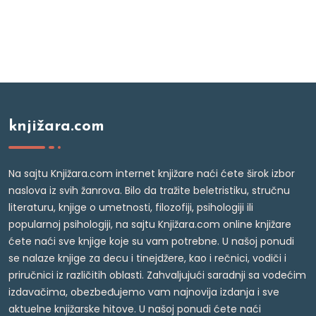
knjižara.com
Na sajtu Knjižara.com internet knjižare naći ćete širok izbor
naslova iz svih žanrova. Bilo da tražite beletristiku, stručnu
literaturu, knjige o umetnosti, filozofiji, psihologiji ili
popularnoj psihologiji, na sajtu Knjižara.com online knjižare
ćete naći sve knjige koje su vam potrebne. U našoj ponudi
se nalaze knjige za decu i tinejdžere, kao i rečnici, vodiči i
priručnici iz različitih oblasti. Zahvaljujući saradnji sa vodećim
izdavačima, obezbeđujemo vam najnovija izdanja i sve
aktuelne knjižarske hitove. U našoj ponudi ćete naći