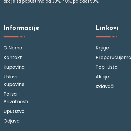
akcije sa popustima od 30%, 40%, pa čak i 50%.
Informacije
Linkovi
O Nama
Knjige
Kontakt
Preporučujem
Kupovina
Top-Lista
Uslovi
Akcije
Kupovine
Izdavači
Polisa
Privatnosti
Uputstvo
Odjava