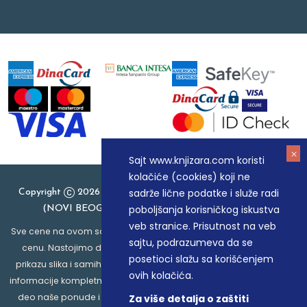
Sajt www.knjizara.com koristi
kolačiće (cookies) koji ne
sadrže lične podatke i služe radi
Copyright
2026 Knjizara.com - MAKART DOO BEOGRAD
poboljšanja korisničkog iskustva
(NOVI BEOGRAD), PIB: 105184104, MB: 20337524
veb stranice. Prisutnost na veb
Sve cene na ovom sajtu iskazane su u dinarima. PDV je uračunat u
sajtu, podrazumeva da se
cenu. Nastojimo da budemo što precizniji u opisu proizvoda,
posetioci slažu sa korišćenjem
prikazu slika i samih cena, ali ne možemo garantovati da su sve
ovih kolačića.
informacije kompletne i bez grešaka. Svi artikli prikazani na sajtu su
deo naše ponude i ne podrazumeva da su dostupni u svakom
Za više detalja o zaštiti