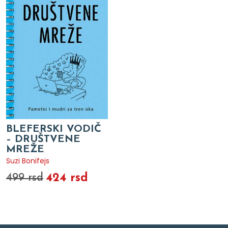
BLEFERSKI VODIČ
– DRUŠTVENE
MREŽE
Suzi Bonifejs
424 rsd
499 rsd