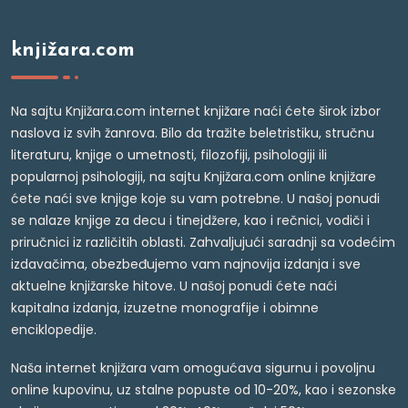
knjižara.com
Na sajtu Knjižara.com internet knjižare naći ćete širok izbor
naslova iz svih žanrova. Bilo da tražite beletristiku, stručnu
literaturu, knjige o umetnosti, filozofiji, psihologiji ili
popularnoj psihologiji, na sajtu Knjižara.com online knjižare
ćete naći sve knjige koje su vam potrebne. U našoj ponudi
se nalaze knjige za decu i tinejdžere, kao i rečnici, vodiči i
priručnici iz različitih oblasti. Zahvaljujući saradnji sa vodećim
izdavačima, obezbeđujemo vam najnovija izdanja i sve
aktuelne knjižarske hitove. U našoj ponudi ćete naći
kapitalna izdanja, izuzetne monografije i obimne
enciklopedije.
Naša internet knjižara vam omogućava sigurnu i povoljnu
online kupovinu, uz stalne popuste od 10-20%, kao i sezonske