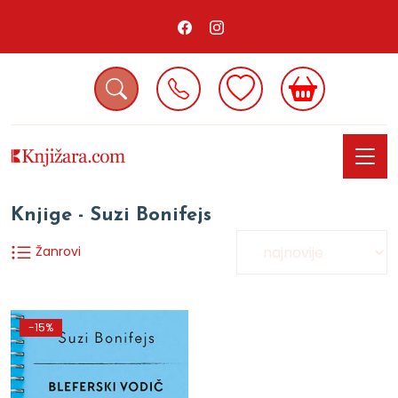
Knjige - Suzi Bonifejs
Žanrovi
-15%