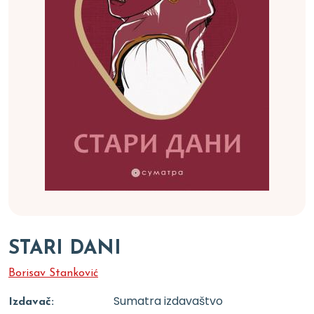
STARI DANI
Borisav Stanković
Sumatra izdavaštvo
Izdavač: