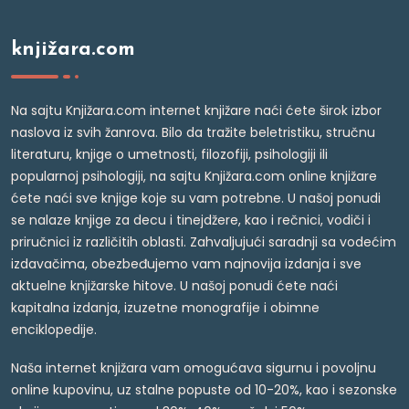
knjižara.com
Na sajtu Knjižara.com internet knjižare naći ćete širok izbor
naslova iz svih žanrova. Bilo da tražite beletristiku, stručnu
literaturu, knjige o umetnosti, filozofiji, psihologiji ili
popularnoj psihologiji, na sajtu Knjižara.com online knjižare
ćete naći sve knjige koje su vam potrebne. U našoj ponudi
se nalaze knjige za decu i tinejdžere, kao i rečnici, vodiči i
priručnici iz različitih oblasti. Zahvaljujući saradnji sa vodećim
izdavačima, obezbeđujemo vam najnovija izdanja i sve
aktuelne knjižarske hitove. U našoj ponudi ćete naći
kapitalna izdanja, izuzetne monografije i obimne
enciklopedije.
Naša internet knjižara vam omogućava sigurnu i povoljnu
online kupovinu, uz stalne popuste od 10-20%, kao i sezonske