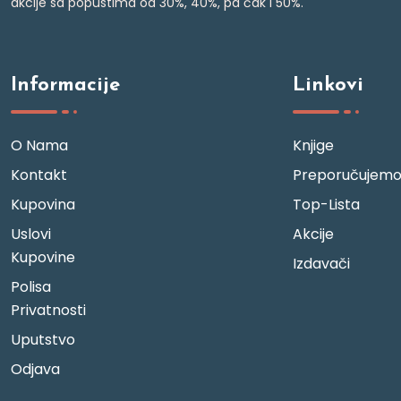
akcije sa popustima od 30%, 40%, pa čak i 50%.
Informacije
Linkovi
O Nama
Knjige
Kontakt
Preporučujem
Kupovina
Top-Lista
Uslovi
Akcije
Kupovine
Izdavači
Polisa
Privatnosti
Uputstvo
Odjava