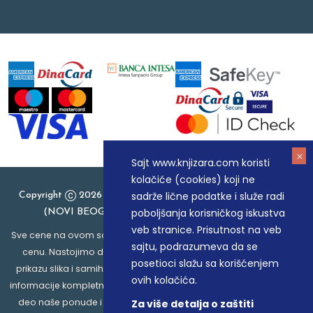
Sajt www.knjizara.com koristi
kolačiće (cookies) koji ne
sadrže lične podatke i služe radi
Copyright
2026 Knjizara.com - MAKART DOO BEOGRAD
poboljšanja korisničkog iskustva
(NOVI BEOGRAD), PIB: 105184104, MB: 20337524
veb stranice. Prisutnost na veb
Sve cene na ovom sajtu iskazane su u dinarima. PDV je uračunat u
sajtu, podrazumeva da se
cenu. Nastojimo da budemo što precizniji u opisu proizvoda,
posetioci slažu sa korišćenjem
prikazu slika i samih cena, ali ne možemo garantovati da su sve
ovih kolačića.
informacije kompletne i bez grešaka. Svi artikli prikazani na sajtu su
deo naše ponude i ne podrazumeva da su dostupni u svakom
Za više detalja o zaštiti