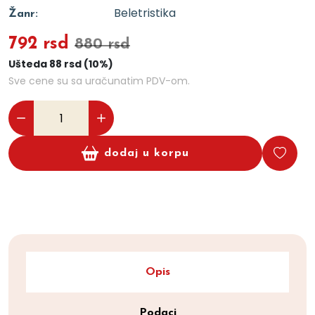
Beletristika
Žanr:
792 rsd
880 rsd
Ušteda 88 rsd (10%)
Sve cene su sa uračunatim PDV-om.
dodaj u korpu
Opis
Podaci