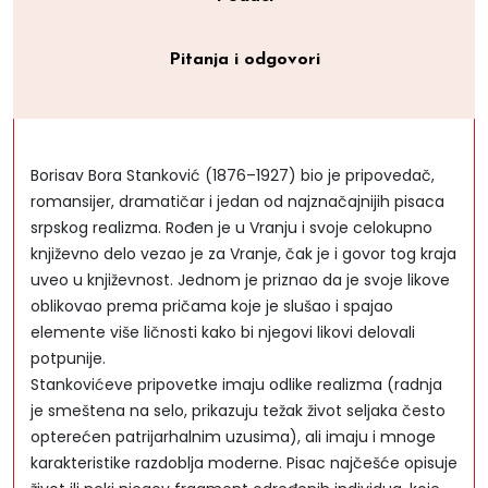
Pitanja i odgovori
Borisav Bora Stanković (1876–1927) bio je pripovedač,
romansijer, dramatičar i jedan od najznačajnijih pisaca
srpskog realizma. Rođen je u Vranju i svoje celokupno
književno delo vezao je za Vranje, čak je i govor tog kraja
uveo u književnost. Jednom je priznao da je svoje likove
oblikovao prema pričama koje je slušao i spajao
elemente više ličnosti kako bi njegovi likovi delovali
potpunije.
Stankovićeve pripovetke imaju odlike realizma (radnja
je smeštena na selo, prikazuju težak život seljaka često
opterećen patrijarhalnim uzusima), ali imaju i mnoge
karakteristike razdoblja moderne. Pisac najčešće opisuje