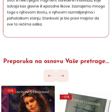
život ili neki njegov fragment određenih individua, koje
izdvaja kao glavne ili epizodne likove. Saznajemo mnogo
toga o njihovom životu, o njihovim razmišljanjima i
psihološkom stanju. Stanković je bio pravi majstor da
sve to rečima oslika.
Preporuka na osnovu Vaše pretrage...
-10%
-10%