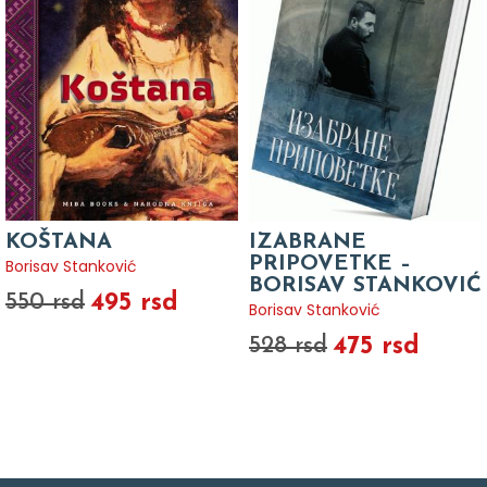
KOŠTANA
IZABRANE
PRIPOVETKE –
Borisav Stanković
BORISAV STANKOVIĆ
495 rsd
550 rsd
Borisav Stanković
475 rsd
528 rsd