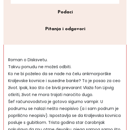
Podaci
Pitanja i odgovori
Roman o Disksvetu.
Takvu ponudu ne možeš odbiti.
Ko ne bi poželeo da se nađe na čelu ankmorporške
Kraljevske kovnice i susedne banke? To je posao za ceo
život. Ipak, kao što će bivši prevarant Vlaža fon Lipvig
otkriti, život ne mora trajati naročito dugo.
Šef računovodstva je gotovo sigurno vampir. U
podrumu se nalazi nešto neopisivo (a i sam podrum je
poprilično neopisiv). Ispostavlja se da Kraljevska kovnica
posluje s gubitkom. Trista godina star čarobnjak
pokušava da mu otme devojku, njega samog samo što