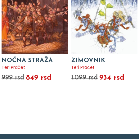
NOĆNA STRAŽA
ZIMOVNIK
Teri Pračet
Teri Pračet
849 rsd
934 rsd
999 rsd
1.099 rsd