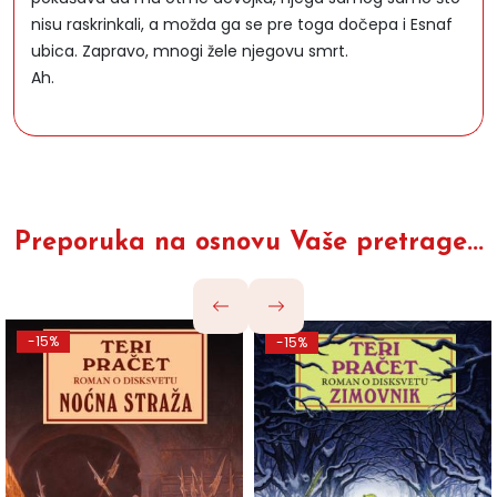
nisu raskrinkali, a možda ga se pre toga dočepa i Esnaf
ubica. Zapravo, mnogi žele njegovu smrt.
Ah.
Preporuka na osnovu Vaše pretrage...
-15%
-15%