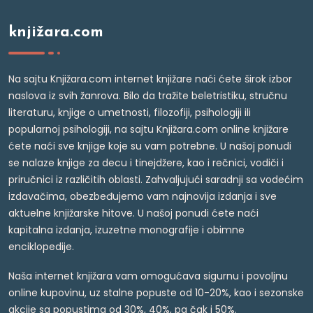
knjižara.com
Na sajtu Knjižara.com internet knjižare naći ćete širok izbor
naslova iz svih žanrova. Bilo da tražite beletristiku, stručnu
literaturu, knjige o umetnosti, filozofiji, psihologiji ili
popularnoj psihologiji, na sajtu Knjižara.com online knjižare
ćete naći sve knjige koje su vam potrebne. U našoj ponudi
se nalaze knjige za decu i tinejdžere, kao i rečnici, vodiči i
priručnici iz različitih oblasti. Zahvaljujući saradnji sa vodećim
izdavačima, obezbeđujemo vam najnovija izdanja i sve
aktuelne knjižarske hitove. U našoj ponudi ćete naći
kapitalna izdanja, izuzetne monografije i obimne
enciklopedije.
Naša internet knjižara vam omogućava sigurnu i povoljnu
online kupovinu, uz stalne popuste od 10-20%, kao i sezonske
akcije sa popustima od 30%, 40%, pa čak i 50%.