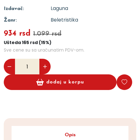
Laguna
Izdavač:
Beletristika
Žanr:
934 rsd
1.099 rsd
Ušteda 165 rsd (15%)
Sve cene su sa uračunatim PDV-om.
dodaj u korpu
Opis