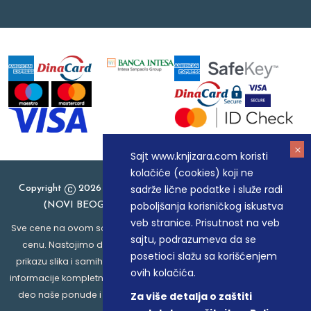
Sajt www.knjizara.com koristi
kolačiće (cookies) koji ne
sadrže lične podatke i služe radi
Copyright
2026 Knjizara.com - MAKART DOO BEOGRAD
poboljšanja korisničkog iskustva
(NOVI BEOGRAD), PIB: 105184104, MB: 20337524
veb stranice. Prisutnost na veb
Sve cene na ovom sajtu iskazane su u dinarima. PDV je uračunat u
sajtu, podrazumeva da se
cenu. Nastojimo da budemo što precizniji u opisu proizvoda,
posetioci slažu sa korišćenjem
prikazu slika i samih cena, ali ne možemo garantovati da su sve
ovih kolačića.
informacije kompletne i bez grešaka. Svi artikli prikazani na sajtu su
deo naše ponude i ne podrazumeva da su dostupni u svakom
Za više detalja o zaštiti