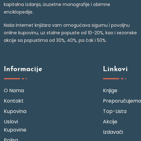
kapitalna izdanja, izuzetne monografije i obimne
enciklopedije.
Naša internet knjižara vam omogućava sigurnu i povoljnu
online kupovinu, uz stalne popuste od 10-20%, kao i sezonske
akcije sa popustima od 30%, 40%, pa čak i 50%.
Informacije
Linkovi
O Nama
Knjige
Kontakt
Preporučujem
Kupovina
Top-Lista
Uslovi
Akcije
Kupovine
Izdavači
Polisa