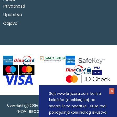
Privatnosti
Uputstvo
Odjava
Sajt www.knjizara.com koristi
kolačiće (cookies) koji ne
sadrže lične podatke i služe radi
Copyright
2026 Knjizara.com - MAKART DOO BEOGRAD
poboljšanja korisničkog iskustva
(NOVI BEOGRAD), PIB: 105184104, MB: 20337524