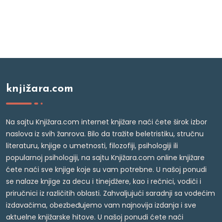
knjižara.com
Na sajtu Knjižara.com internet knjižare naći ćete širok izbor
naslova iz svih žanrova. Bilo da tražite beletristiku, stručnu
literaturu, knjige o umetnosti, filozofiji, psihologiji ili
popularnoj psihologiji, na sajtu Knjižara.com online knjižare
ćete naći sve knjige koje su vam potrebne. U našoj ponudi
se nalaze knjige za decu i tinejdžere, kao i rečnici, vodiči i
priručnici iz različitih oblasti. Zahvaljujući saradnji sa vodećim
izdavačima, obezbeđujemo vam najnovija izdanja i sve
aktuelne knjižarske hitove. U našoj ponudi ćete naći