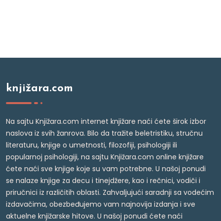
knjižara.com
Na sajtu Knjižara.com internet knjižare naći ćete širok izbor
naslova iz svih žanrova. Bilo da tražite beletristiku, stručnu
literaturu, knjige o umetnosti, filozofiji, psihologiji ili
popularnoj psihologiji, na sajtu Knjižara.com online knjižare
ćete naći sve knjige koje su vam potrebne. U našoj ponudi
se nalaze knjige za decu i tinejdžere, kao i rečnici, vodiči i
priručnici iz različitih oblasti. Zahvaljujući saradnji sa vodećim
izdavačima, obezbeđujemo vam najnovija izdanja i sve
aktuelne knjižarske hitove. U našoj ponudi ćete naći