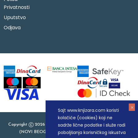
Privatnosti
Uputstvo
Odjava
Sajt www.knjizara.com koristi
kolačiće (cookies) koji ne
sadrže lične podatke i služe radi
Copyright
2026 Knjizara.com - MAKART DOO BEOGRAD
poboljšanja korisničkog iskustva
(NOVI BEOGRAD), PIB: 105184104, MB: 20337524