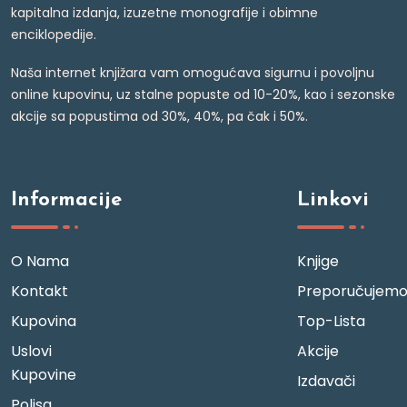
kapitalna izdanja, izuzetne monografije i obimne
enciklopedije.
Naša internet knjižara vam omogućava sigurnu i povoljnu
online kupovinu, uz stalne popuste od 10-20%, kao i sezonske
akcije sa popustima od 30%, 40%, pa čak i 50%.
Informacije
Linkovi
O Nama
Knjige
Kontakt
Preporučujem
Kupovina
Top-Lista
Uslovi
Akcije
Kupovine
Izdavači
Polisa