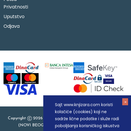
Privatnosti
Uputstvo
Odjava
Sajt www.knjizara.com koristi
kolačiće (cookies) koji ne
sadrže lične podatke i služe radi
Copyright
2026 Knjizara.com - MAKART DOO BEOGRAD
poboljšanja korisničkog iskustva
(NOVI BEOGRAD), PIB: 105184104, MB: 20337524