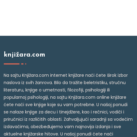
knjižara.com
Na sajtu Knjižara.com internet knjižare naći ćete širok izbor
naslova iz svih žanrova. Bilo da tražite beletristiku, stručnu
literaturu, knjige o umetnosti, filozofiji, psihologiji ili
popularnoj psihologiji, na sajtu Knjižara.com online knjižare
ćete naći sve knjige koje su vam potrebne. U našoj ponudi
se nalaze knjige za decu i tinejdžere, kao i rečnici, vodiči i
priručnici iz različitih oblasti. Zahvaljujući saradnji sa vodećim
izdavačima, obezbeđujemo vam najnovija izdanja i sve
aktuelne knjižarske hitove. U našoj ponudi ćete naći