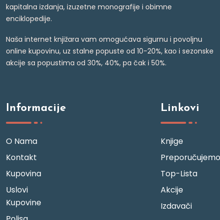
kapitalna izdanja, izuzetne monografije i obimne
enciklopedije.
Naša internet knjižara vam omogućava sigurnu i povoljnu
online kupovinu, uz stalne popuste od 10-20%, kao i sezonske
akcije sa popustima od 30%, 40%, pa čak i 50%.
Informacije
Linkovi
O Nama
Knjige
Kontakt
Preporučujem
Kupovina
Top-Lista
Uslovi
Akcije
Kupovine
Izdavači
Polisa