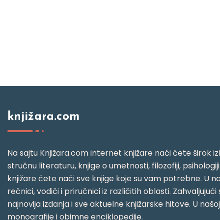
knjižara.com
Na sajtu Knjižara.com internet knjižare naći ćete širok izb
stručnu literaturu, knjige o umetnosti, filozofiji, psihologij
knjižare ćete naći sve knjige koje su vam potrebne. U naš
rečnici, vodiči i priručnici iz različitih oblasti. Zahval
najnovija izdanja i sve aktuelne knjižarske hitove. U našo
monografije i obimne enciklopedije.