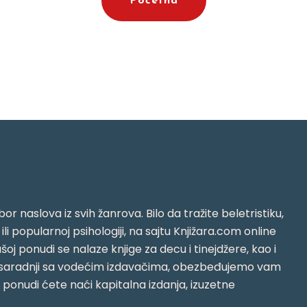
Početna
or naslova iz svih žanrova. Bilo da tražite beletristiku,
i ili popularnoj psihologiji, na sajtu Knjižara.com online
oj ponudi se nalaze knjige za decu i tinejdžere, kao i
jujući saradnji sa vodećim izdavačima, obezbeđujemo vam
j ponudi ćete naći kapitalna izdanja, izuzetne