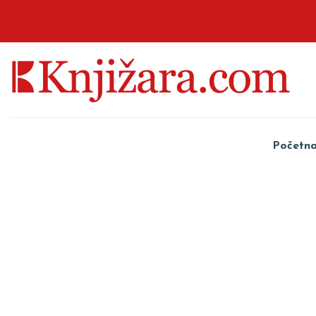
Početn