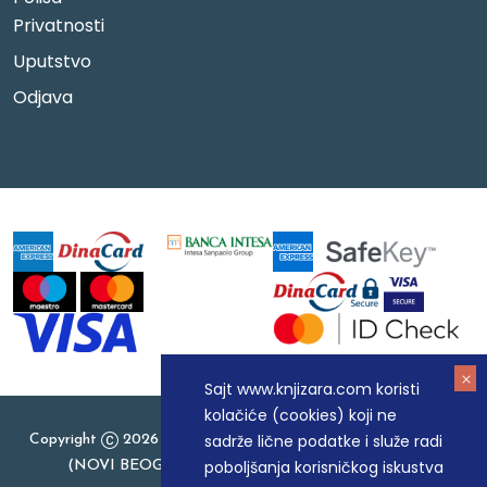
Privatnosti
Uputstvo
Odjava
Sajt www.knjizara.com koristi
kolačiće (cookies) koji ne
sadrže lične podatke i služe radi
Copyright
2026 Knjizara.com - MAKART DOO BEOGRAD
poboljšanja korisničkog iskustva
(NOVI BEOGRAD), PIB: 105184104, MB: 20337524