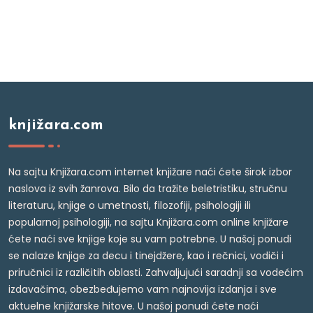
knjižara.com
Na sajtu Knjižara.com internet knjižare naći ćete širok izbor
naslova iz svih žanrova. Bilo da tražite beletristiku, stručnu
literaturu, knjige o umetnosti, filozofiji, psihologiji ili
popularnoj psihologiji, na sajtu Knjižara.com online knjižare
ćete naći sve knjige koje su vam potrebne. U našoj ponudi
se nalaze knjige za decu i tinejdžere, kao i rečnici, vodiči i
priručnici iz različitih oblasti. Zahvaljujući saradnji sa vodećim
izdavačima, obezbeđujemo vam najnovija izdanja i sve
aktuelne knjižarske hitove. U našoj ponudi ćete naći