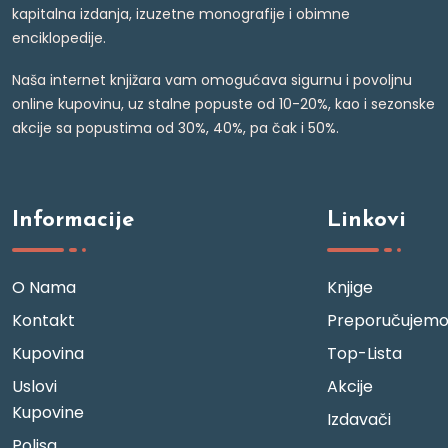
kapitalna izdanja, izuzetne monografije i obimne
enciklopedije.
Naša internet knjižara vam omogućava sigurnu i povoljnu
online kupovinu, uz stalne popuste od 10-20%, kao i sezonske
akcije sa popustima od 30%, 40%, pa čak i 50%.
Informacije
Linkovi
O Nama
Knjige
Kontakt
Preporučujem
Kupovina
Top-Lista
Uslovi
Akcije
Kupovine
Izdavači
Polisa