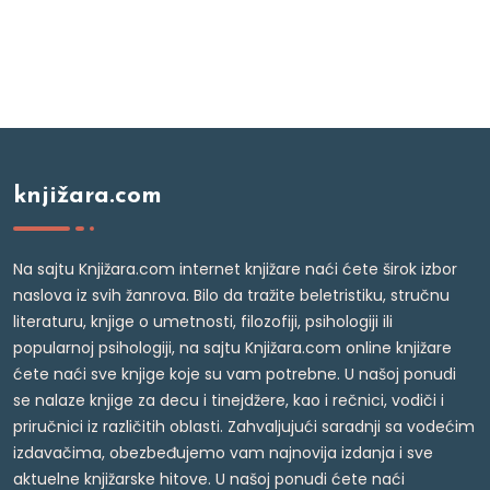
knjižara.com
Na sajtu Knjižara.com internet knjižare naći ćete širok izbor
naslova iz svih žanrova. Bilo da tražite beletristiku, stručnu
literaturu, knjige o umetnosti, filozofiji, psihologiji ili
popularnoj psihologiji, na sajtu Knjižara.com online knjižare
ćete naći sve knjige koje su vam potrebne. U našoj ponudi
se nalaze knjige za decu i tinejdžere, kao i rečnici, vodiči i
priručnici iz različitih oblasti. Zahvaljujući saradnji sa vodećim
izdavačima, obezbeđujemo vam najnovija izdanja i sve
aktuelne knjižarske hitove. U našoj ponudi ćete naći