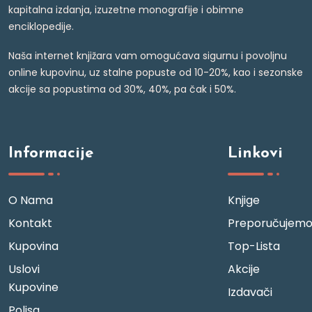
kapitalna izdanja, izuzetne monografije i obimne
enciklopedije.
Naša internet knjižara vam omogućava sigurnu i povoljnu
online kupovinu, uz stalne popuste od 10-20%, kao i sezonske
akcije sa popustima od 30%, 40%, pa čak i 50%.
Informacije
Linkovi
O Nama
Knjige
Kontakt
Preporučujem
Kupovina
Top-Lista
Uslovi
Akcije
Kupovine
Izdavači
Polisa