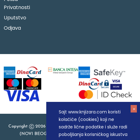
Privatnosti
Uputstvo
Odjava
Sajt www.knjizara.com koristi
kolačiće (cookies) koji ne
sadrže lične podatke i služe radi
Copyright
2026 Knjizara.com - MAKART DOO BEOGRAD
poboljšanja korisničkog iskustva
(NOVI BEOGRAD), PIB: 105184104, MB: 20337524