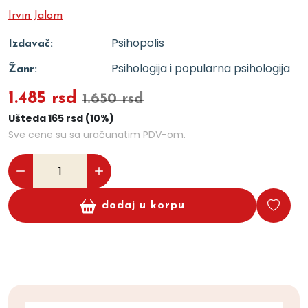
Irvin Jalom
Psihopolis
Izdavač:
Psihologija i popularna psihologija
Žanr:
1.485 rsd
1.650 rsd
Ušteda 165 rsd (10%)
Sve cene su sa uračunatim PDV-om.
dodaj u korpu