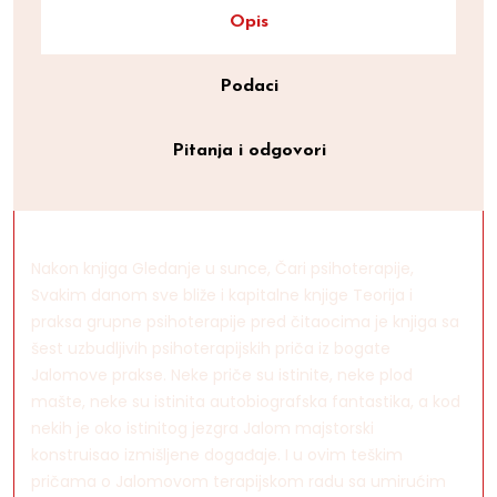
Opis
Podaci
Pitanja i odgovori
Nakon knjiga Gledanje u sunce, Čari psihoterapije,
Svakim danom sve bliže i kapitalne knjige Teorija i
praksa grupne psihoterapije pred čitaocima je knjiga sa
šest uzbudljivih psihoterapijskih priča iz bogate
Jalomove prakse. Neke priče su istinite, neke plod
mašte, neke su istinita autobiografska fantastika, a kod
nekih je oko istinitog jezgra Jalom majstorski
konstruisao izmišljene događaje. I u ovim teškim
pričama o Jalomovom terapijskom radu sa umirućim