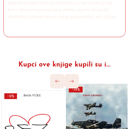
klijentima, klijentima sa bolestima u terminalnoj fazi,
kao i njihovim porodicama Jalom uspeva da bude
dosledno, istovremeno i vrstan pripovedač, ali i učitelj.
Kupci ove knjige kupili su i...
-14%
-9%