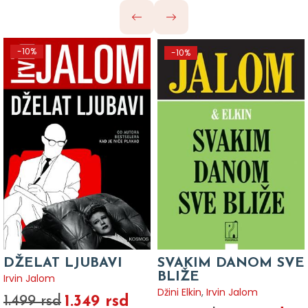
-10%
-10%
DŽELAT LJUBAVI
SVAKIM DANOM SVE
BLIŽE
Irvin Jalom
Džini Elkin
,
Irvin Jalom
1.349 rsd
1.499 rsd