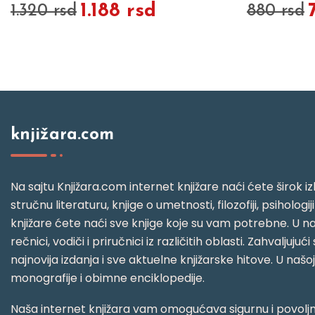
1.188 rsd
1.320 rsd
880 rsd
knjižara.com
Na sajtu Knjižara.com internet knjižare naći ćete širok izb
stručnu literaturu, knjige o umetnosti, filozofiji, psihologij
knjižare ćete naći sve knjige koje su vam potrebne. U naš
rečnici, vodiči i priručnici iz različitih oblasti. Zahval
najnovija izdanja i sve aktuelne knjižarske hitove. U našo
monografije i obimne enciklopedije.
Naša internet knjižara vam omogućava sigurnu i povoljnu