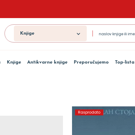
Knjige
a
Knjige
Antikvarne knjige
Preporučujemo
Top-lista
Rasprodato