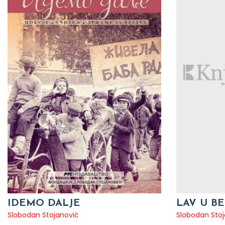
IDEMO DALJE
LAV U B
Slobodan Stojanović
Slobodan Sto