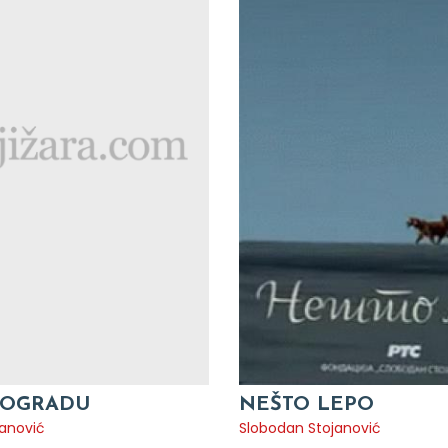
EOGRADU
NEŠTO LEPO
janović
Slobodan Stojanović