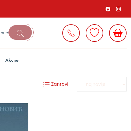
Akcije
Žanrovi