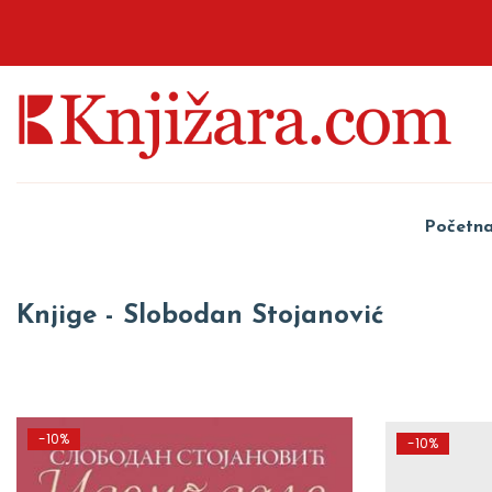
Početn
Knjige - Slobodan Stojanović
-10%
-10%