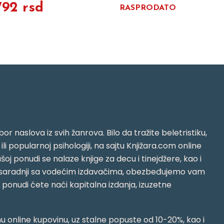
792 rsd
RASPRODATO
or naslova iz svih žanrova. Bilo da tražite beletristiku,
i ili popularnoj psihologiji, na sajtu Knjižara.com online
oj ponudi se nalaze knjige za decu i tinejdžere, kao i
jujući saradnji sa vodećim izdavačima, obezbeđujemo vam
j ponudi ćete naći kapitalna izdanja, izuzetne
 online kupovinu, uz stalne popuste od 10-20%, kao i