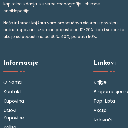
kapitalna izdanja, izuzetne monografije i obimne
enciklopedije.
Naša internet knjižara vam omogućava sigurnu i povoljnu
online kupovinu, uz stalne popuste od 10-20%, kao i sezonske
akcije sa popustima od 30%, 40%, pa čak i 50%.
Informacije
Linkovi
O Nama
Knjige
Kontakt
Preporučujem
Kupovina
Top-Lista
Uslovi
Akcije
Kupovine
Izdavači
Polisa