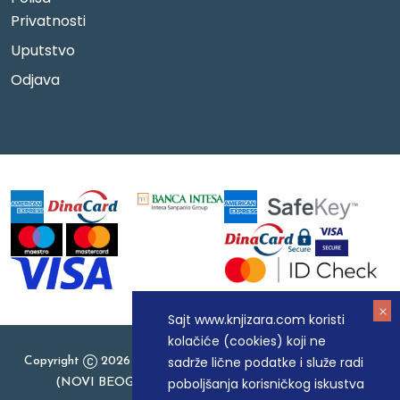
Privatnosti
Uputstvo
Odjava
Sajt www.knjizara.com koristi
kolačiće (cookies) koji ne
sadrže lične podatke i služe radi
Copyright
2026 Knjizara.com - MAKART DOO BEOGRAD
poboljšanja korisničkog iskustva
(NOVI BEOGRAD), PIB: 105184104, MB: 20337524