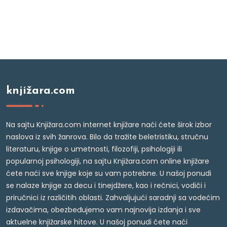
knjižara.com
Na sajtu Knjižara.com internet knjižare naći ćete širok izbor
naslova iz svih žanrova. Bilo da tražite beletristiku, stručnu
literaturu, knjige o umetnosti, filozofiji, psihologiji ili
popularnoj psihologiji, na sajtu Knjižara.com online knjižare
ćete naći sve knjige koje su vam potrebne. U našoj ponudi
se nalaze knjige za decu i tinejdžere, kao i rečnici, vodiči i
priručnici iz različitih oblasti. Zahvaljujući saradnji sa vodećim
izdavačima, obezbeđujemo vam najnovija izdanja i sve
aktuelne knjižarske hitove. U našoj ponudi ćete naći