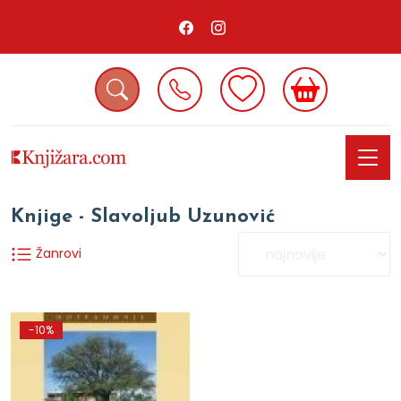
Knjige - Slavoljub Uzunović
Žanrovi
-10%