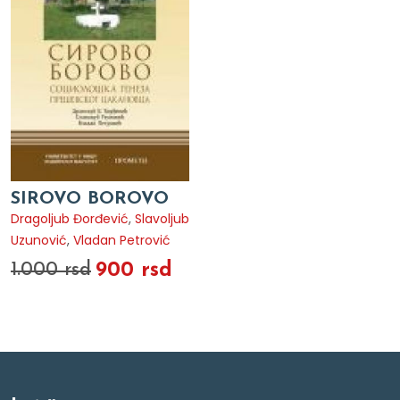
SIROVO BOROVO
Dragoljub Đorđević
,
Slavoljub
Uzunović
,
Vladan Petrović
900 rsd
1.000 rsd