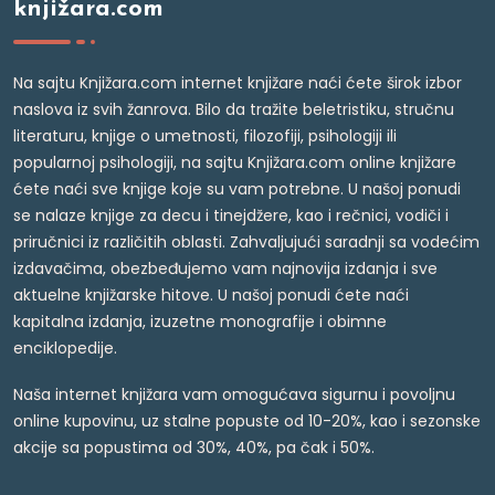
knjižara.com
Na sajtu Knjižara.com internet knjižare naći ćete širok izbor
naslova iz svih žanrova. Bilo da tražite beletristiku, stručnu
literaturu, knjige o umetnosti, filozofiji, psihologiji ili
popularnoj psihologiji, na sajtu Knjižara.com online knjižare
ćete naći sve knjige koje su vam potrebne. U našoj ponudi
se nalaze knjige za decu i tinejdžere, kao i rečnici, vodiči i
priručnici iz različitih oblasti. Zahvaljujući saradnji sa vodećim
izdavačima, obezbeđujemo vam najnovija izdanja i sve
aktuelne knjižarske hitove. U našoj ponudi ćete naći
kapitalna izdanja, izuzetne monografije i obimne
enciklopedije.
Naša internet knjižara vam omogućava sigurnu i povoljnu
online kupovinu, uz stalne popuste od 10-20%, kao i sezonske
akcije sa popustima od 30%, 40%, pa čak i 50%.