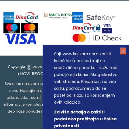
Sajt www.knjizara.com koristi
kolačiće (cookies) koji ne
sadrže lične podatke i služe radi
Copyright
2026 Knjizara.com - MAKART DOO BEOGRAD
poboljšanja korisničkog iskustva
(NOVI BEOGRAD), PIB: 105184104, MB: 20337524
veb stranice. Prisutnost na veb
Sve cene na ovom sajtu iskazane su u dinarima. PDV je uračunat u
sajtu, podrazumeva da se
cenu. Nastojimo da budemo što precizniji u opisu proizvoda,
posetioci slažu sa korišćenjem
prikazu slika i samih cena, ali ne možemo garantovati da su sve
ovih kolačića.
informacije kompletne i bez grešaka. Svi artikli prikazani na sajtu su
deo naše ponude i ne podrazumeva da su dostupni u svakom
Za više detalja o zaštiti
trenutku.
podataka pročitajte u Polisa
privatnosti