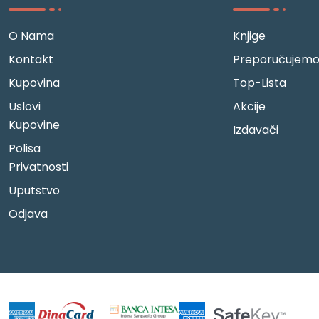
O Nama
Knjige
Kontakt
Preporučujem
Kupovina
Top-Lista
Uslovi
Akcije
Kupovine
Izdavači
Polisa
Privatnosti
Uputstvo
Odjava