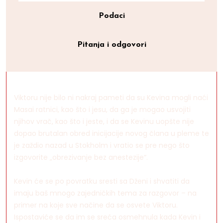
Podaci
Pitanja i odgovori
Viktoru nije bilo ni nakraj pameti da su Kevina mogli naći
Masai ratnici, kao što i jesu, da ga je mogao usvojiti
njihov vrač, kao što i jeste, i da se Kevinu uopšte nije
dopao brutalan obred inicijacije novog člana u pleme te
je zaždio nazad u Stokholm i vratio se pre nego što
izgovorite „obrezivanje bez anestezije“.
Kevin će se po povratku sresti sa Dženi i shvatiti da
imaju baš mnogo zajedničkih tema za razgovor – na
primer na koje sve načine da se osvete Viktoru.
Ispostaviće se da im se sreća osmehnula kada Kevin i