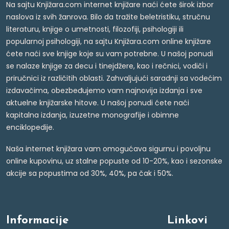
Na sajtu Knjižara.com internet knjižare naći ćete širok izbor
naslova iz svih žanrova. Bilo da tražite beletristiku, stručnu
literaturu, knjige o umetnosti, filozofiji, psihologiji ili
popularnoj psihologiji, na sajtu Knjižara.com online knjižare
ćete naći sve knjige koje su vam potrebne. U našoj ponudi
se nalaze knjige za decu i tinejdžere, kao i rečnici, vodiči i
priručnici iz različitih oblasti. Zahvaljujući saradnji sa vodećim
izdavačima, obezbeđujemo vam najnovija izdanja i sve
aktuelne knjižarske hitove. U našoj ponudi ćete naći
kapitalna izdanja, izuzetne monografije i obimne
enciklopedije.
Naša internet knjižara vam omogućava sigurnu i povoljnu
online kupovinu, uz stalne popuste od 10-20%, kao i sezonske
akcije sa popustima od 30%, 40%, pa čak i 50%.
Informacije
Linkovi