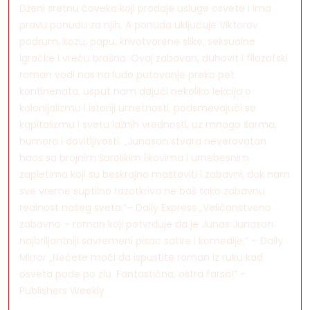
Dženi sretnu čoveka koji prodaje usluge osvete i ima
pravu ponudu za njih. A ponuda uključuje Viktorov
podrum, kozu, papu, krivotvorene slike, seksualne
igračke i vreću brašna. Ovaj zabavan, duhovit i filozofski
roman vodi nas na ludo putovanje preko pet
kontinenata, usput nam dajući nekoliko lekcija o
kolonijalizmu i istoriji umetnosti, podsmevajući se
kapitalizmu i svetu lažnih vrednosti, uz mnogo šarma,
humora i dovitljivosti. „Junason stvara neverovatan
haos sa brojnim šarolikim likovima i urnebesnim
zapletima koji su beskrajno maštoviti i zabavni, dok nam
sve vreme suptilno razotkriva ne baš tako zabavnu
realnost našeg sveta.“– Daily Express „Veličanstveno
zabavno – roman koji potvrđuje da je Junas Junason
najbriljantniji savremeni pisac satire i komedije.“ – Daily
Mirror „Nećete moći da ispustite roman iz ruku kad
osveta pođe po zlu. Fantastična, oštra farsa!“ –
Publishers Weekly