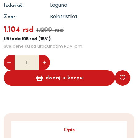
Laguna
Izdavač:
Beletristika
Žanr:
1.104 rsd
1.299 rsd
Ušteda 195 rsd (15%)
Sve cene su sa uračunatim PDV-om.
dodaj u korpu
Opis