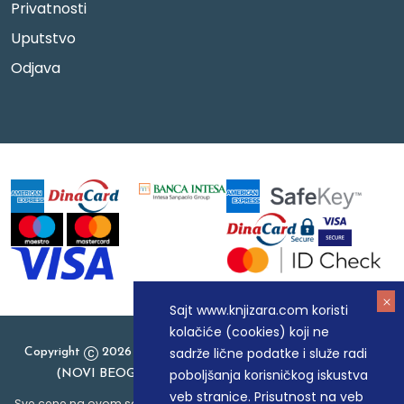
Privatnosti
Uputstvo
Odjava
Sajt www.knjizara.com koristi
kolačiće (cookies) koji ne
sadrže lične podatke i služe radi
Copyright
2026 Knjizara.com - MAKART DOO BEOGRAD
poboljšanja korisničkog iskustva
(NOVI BEOGRAD), PIB: 105184104, MB: 20337524
veb stranice. Prisutnost na veb
Sve cene na ovom sajtu iskazane su u dinarima. PDV je uračunat u