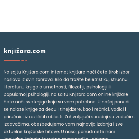
knjižara.com
Na sajtu Knjižara.com internet knjižare naći ćete širok izbor
naslova iz svih žanrova. Bilo da tražite beletristiku, stručnu
literaturu, knjige o umetnosti, filozofiji, psihologiji ili
popularnoj psihologiji, na sajtu Knjižara.com online knjižare
ćete naći sve knjige koje su vam potrebne. U našoj ponudi
se nalaze knjige za decu i tinejdžere, kao i rečnici, vodiči i
priručnici iz različitih oblasti. Zahvaljujući saradnji sa vodećim
izdavačima, obezbeđujemo vam najnovija izdanja i sve
aktuelne knjižarske hitove. U našoj ponudi ćete naći