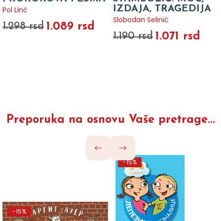
IZDAJA, TRAGEDIJA
Pol Linč
Slobodan Selinić
1.089 rsd
1.298 rsd
1.071 rsd
1.190 rsd
Preporuka na osnovu Vaše pretrage...
-15%
-15%