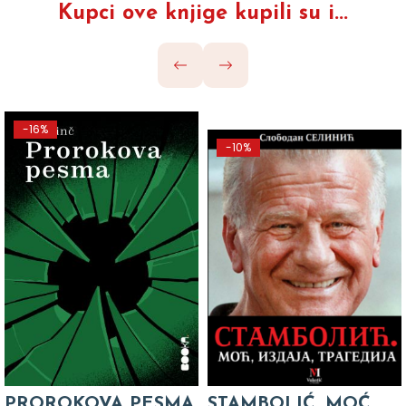
Kupci ove knjige kupili su i...
-16%
-10%
PROROKOVA PESMA
STAMBOLIĆ. MOĆ,