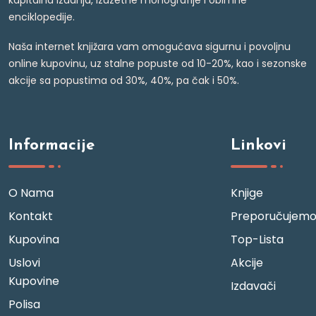
kapitalna izdanja, izuzetne monografije i obimne
enciklopedije.
Naša internet knjižara vam omogućava sigurnu i povoljnu
online kupovinu, uz stalne popuste od 10-20%, kao i sezonske
akcije sa popustima od 30%, 40%, pa čak i 50%.
Informacije
Linkovi
O Nama
Knjige
Kontakt
Preporučujem
Kupovina
Top-Lista
Uslovi
Akcije
Kupovine
Izdavači
Polisa