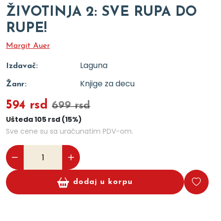
ŽIVOTINJA 2: SVE RUPA DO
RUPE!
Margit Auer
Laguna
Izdavač:
Knjige za decu
Žanr:
594 rsd
699 rsd
Ušteda 105 rsd (15%)
Sve cene su sa uračunatim PDV-om.
dodaj u korpu