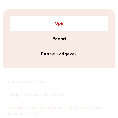
Opis
Podaci
Pitanja i odgovori
Ilustrovala Nina Dulek
Otkrijte svet magičnih životinja!
Uskočite u uzbudljivu priču, prema kojoj su snimljeni i
istoimeni filmovi.