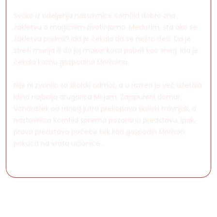
Svako iz odeljenja nastavnice Kornfild dobro zna
zakletvu o magičnim životinjama. Međutim, šta ako se
zakletva prekrši? Ida je čekala da se nešto desi. Da je
strefi munja ili da joj makar kosa pobeli kao sneg. Ida je
čekala kaznu gospodina Morisona.
Nije ni zvonilo za školski odmor, a u razred je već ušetala
Idina najbolja drugarica Mirjam. Zajapureni domar
Vondrašek od ranog jutra prekopava školski travnjak, a
nastavnica Kornfild sprema pozorišnu predstavu. Ipak,
prava predstava počeće tek kad gospodin Morison
pokuca na vrata učionice…