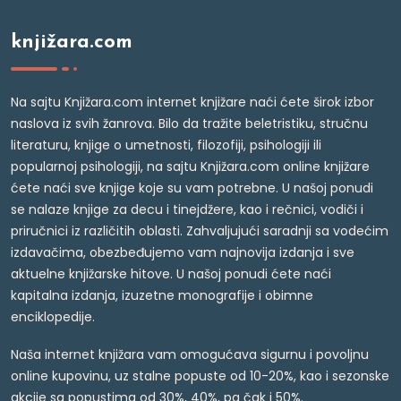
knjižara.com
Na sajtu Knjižara.com internet knjižare naći ćete širok izbor
naslova iz svih žanrova. Bilo da tražite beletristiku, stručnu
literaturu, knjige o umetnosti, filozofiji, psihologiji ili
popularnoj psihologiji, na sajtu Knjižara.com online knjižare
ćete naći sve knjige koje su vam potrebne. U našoj ponudi
se nalaze knjige za decu i tinejdžere, kao i rečnici, vodiči i
priručnici iz različitih oblasti. Zahvaljujući saradnji sa vodećim
izdavačima, obezbeđujemo vam najnovija izdanja i sve
aktuelne knjižarske hitove. U našoj ponudi ćete naći
kapitalna izdanja, izuzetne monografije i obimne
enciklopedije.
Naša internet knjižara vam omogućava sigurnu i povoljnu
online kupovinu, uz stalne popuste od 10-20%, kao i sezonske
akcije sa popustima od 30%, 40%, pa čak i 50%.