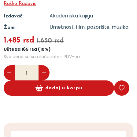
Raško Radović
Akademska knjiga
Izdavač:
Umetnost, film, pozorište, muzika
Žanr:
1.485 rsd
1.650 rsd
Ušteda 165 rsd (10%)
Sve cene su sa uračunatim PDV-om.
dodaj u korpu