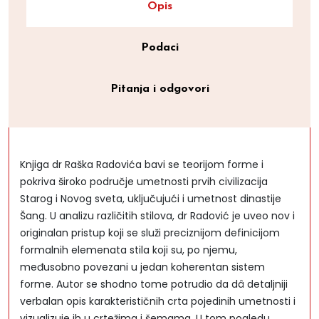
Opis
Podaci
Pitanja i odgovori
Knjiga dr Raška Radovića bavi se teorijom forme i
pokriva široko područje umetnosti prvih civilizacija
Starog i Novog sveta, uključujući i umetnost dinastije
Šang. U analizu različitih stilova, dr Radović je uveo nov i
originalan pristup koji se služi preciznijom definicijom
formalnih elemenata stila koji su, po njemu,
međusobno povezani u jedan koherentan sistem
forme. Autor se shodno tome potrudio da dâ detaljniji
verbalan opis karakterističnih crta pojedinih umetnosti i
vizualizuje ih u crtežima i šemama. U tom pogledu,