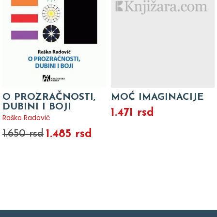
O PROZRAČNOSTI,
MOĆ IMAGINACIJE
DUBINI I BOJI
1.471 rsd
Raško Radović
1.485 rsd
1.650 rsd