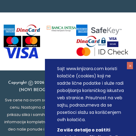
Sajt www.knjizara.com koristi
kolačiće (cookies) koji ne
sadrže lične podatke i služe radi
Copyright
2026 Knjizara.com - MAKART DOO BEOGRAD
poboljšanja korisničkog iskustva
(NOVI BEOGRAD), PIB: 105184104, MB: 20337524
veb stranice. Prisutnost na veb
Sve cene na ovom sajtu iskazane su u dinarima. PDV je uračunat u
sajtu, podrazumeva da se
cenu. Nastojimo da budemo što precizniji u opisu proizvoda,
posetioci slažu sa korišćenjem
prikazu slika i samih cena, ali ne možemo garantovati da su sve
ovih kolačića.
informacije kompletne i bez grešaka. Svi artikli prikazani na sajtu su
deo naše ponude i ne podrazumeva da su dostupni u svakom
Za više detalja o zaštiti