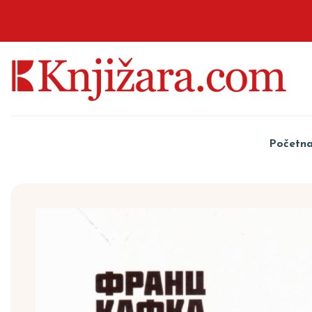
Početn