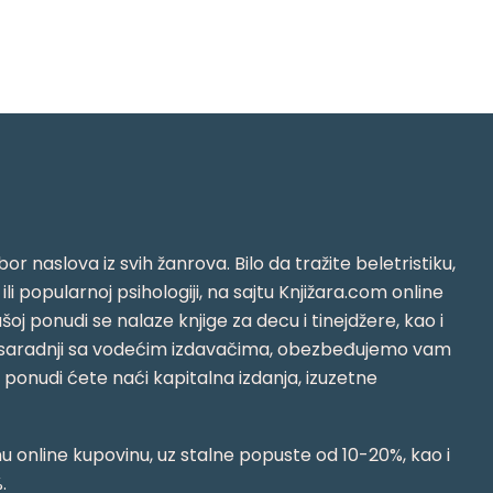
or naslova iz svih žanrova. Bilo da tražite beletristiku,
i ili popularnoj psihologiji, na sajtu Knjižara.com online
oj ponudi se nalaze knjige za decu i tinejdžere, kao i
jujući saradnji sa vodećim izdavačima, obezbeđujemo vam
j ponudi ćete naći kapitalna izdanja, izuzetne
 online kupovinu, uz stalne popuste od 10-20%, kao i
.