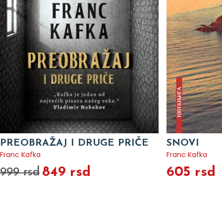
PREOBRAŽAJ I DRUGE PRIČE
SNOVI
Franc Kafka
Franc Kafka
849 rsd
605 rsd
999 rsd