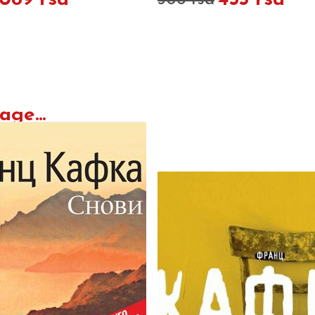
.089 rsd
455 rsd
506 rsd
ge...