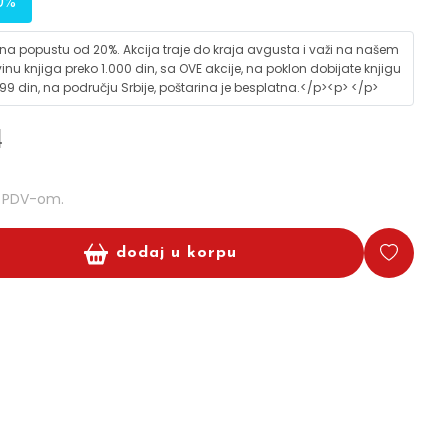
0%
 na popustu od 20%. Akcija traje do kraja avgusta i važi na našem
vinu knjiga preko 1.000 din, sa OVE akcije, na poklon dobijate knjigu
9 din, na području Srbije, poštarina je besplatna.</p><p> </p>
d
m PDV-om.
dodaj u korpu