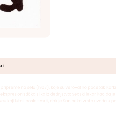
ri
 pripreme na selu (1907), koje su verovatno početak Kafki
spresionistička slika iz detinjstva; Seoski lekar kao da je
cu koji luta i posle smrti, dok je San neka vrsta uvoda u p