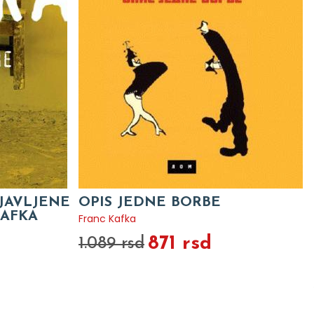
BJAVLJENE
OPIS JEDNE BORBE
KAFKA
Franc Kafka
871 rsd
1.089 rsd