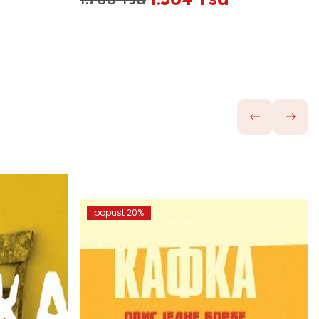
1.584 rsd
1.760 rsd
popust 20%