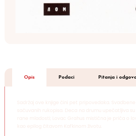
Opis
Podaci
Pitanja i odgovo
Sadržaj ove knjige čini pet pripovedaka. Svadbene
sačuvanih rukopisa. Deca na drumu upečatljiva su ek
rane mladosti; Lovac Grahus mistična je priča o lov
kao epilog čitavom Kafkinom životu.