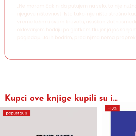
„Ne moram čak ni da putujem na selo, to nije nužn
njegovu ništavnost. Isto tako, nije ništa strašno k
vreme ležim u svom krevetu, ušuškan zlatnosmeđim po
oklevanjem hodaju po glatkom tlu, jer ja još sanjam
pogledaju. Ja ih bodrim, pred njima nema prepreka. 
Kupci ove knjige kupili su i...
-10%
popust 20%