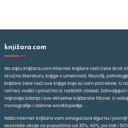
knjižara.com
Na sajtu Knjižara.com internet knjižare naći ćete širok izb
stručnu literaturu, knjige o umetnosti, filozofiji, psihologij
knjižare ćete naći sve knjige koje su vam potrebne. U naš
rečnici, vodiči i priručnici iz različitih oblasti. Zahval
najnovija izdanja i sve aktuelne knjižarske hitove. U našo
monografije i obimne enciklopedije.
Naša internet knjižara vam omogućava sigurnu i povoljnu
sezonske akcije sa popustima od 30%, 40%, pa čak i 50%