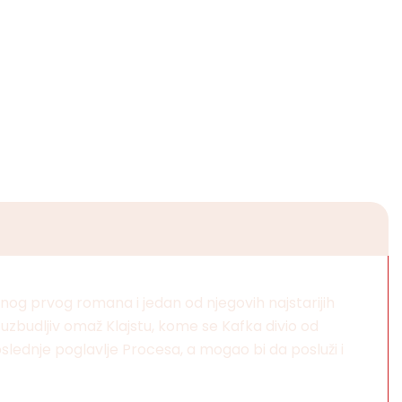
nog prvog romana i jedan od njegovih najstarijih
 uzbudljiv omaž Klajstu, kome se Kafka divio od
oslednje poglavlje Procesa, a mogao bi da posluži i