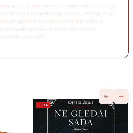
 moje sobe, to teturanje neće pokazati strah, nego
 i tamo plačući jede svoju večeru. Jer ja, ja za to
tim prozorom. Kola i ljudi na ulici voze ili s
 učine prethodno izmole od mene tako što me
 gundelja, rekao bih“
-10%