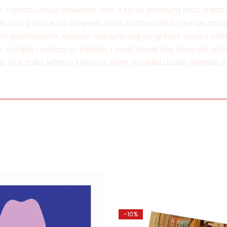
o. Poslaću svoje odeveno telo. Ako se zatetura kroz vrata
ada ono posrće po stepenicama, kada uzdišući putuje na selo
krivačem, izložem vazduhu koji struji kroz sobu s odškrinu
. Kočijaši i pešaci su plašljivi, i svaki korak koji hoće da
Dok tako ležim u krevetu, ličim na veliku bubu, jelenka ili
-10%