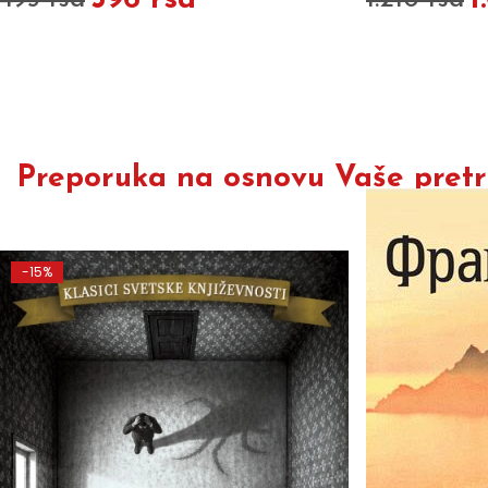
396 rsd
1
495 rsd
1.210 rsd
Preporuka na osnovu Vaše pretra
-15%