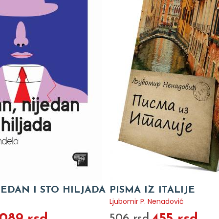
JEDAN I STO HILJADA
PISMA IZ ITALIJE
Ljubomir P. Nenadović