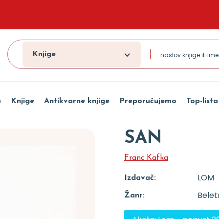
Knjige
a
Knjige
Antikvarne knjige
Preporučujemo
Top-lista
SAN
Franc Kafka
LOM
Izdavač:
Beletr
Žanr: