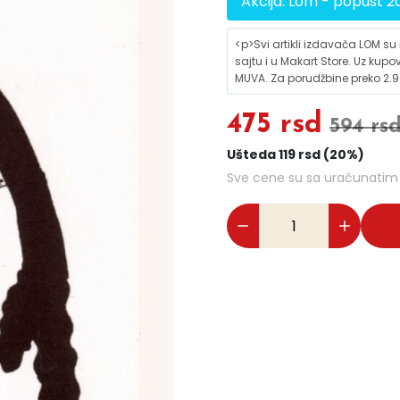
Akcija: Lom - popust 2
<p>Svi artikli izdavača LOM su
sajtu i u Makart Store. Uz kupo
MUVA. Za porudžbine preko 2.99
475 rsd
594 rs
Ušteda 119 rsd (20%)
Sve cene su sa uračunati