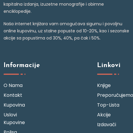
kapitalna izdanja, izuzetne monografije i obimne
enciklopedije.
Naša internet knjižara vam omogućava sigurnu i povoljnu
online kupovinu, uz stalne popuste od 10-20%, kao i sezonske
akcije sa popustima od 30%, 40%, pa čak i 50%.
Informacije
Linkovi
O Nama
Knjige
Kontakt
Preporučujem
Kupovina
Top-Lista
Uslovi
Akcije
Kupovine
Izdavači
Polisa