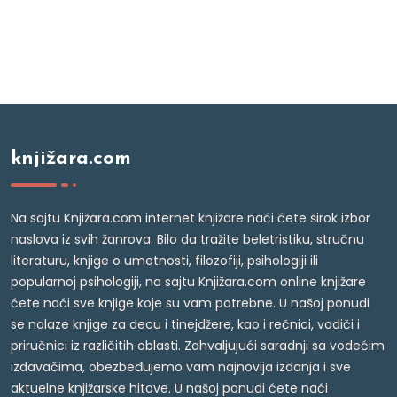
knjižara.com
Na sajtu Knjižara.com internet knjižare naći ćete širok izbor
naslova iz svih žanrova. Bilo da tražite beletristiku, stručnu
literaturu, knjige o umetnosti, filozofiji, psihologiji ili
popularnoj psihologiji, na sajtu Knjižara.com online knjižare
ćete naći sve knjige koje su vam potrebne. U našoj ponudi
se nalaze knjige za decu i tinejdžere, kao i rečnici, vodiči i
priručnici iz različitih oblasti. Zahvaljujući saradnji sa vodećim
izdavačima, obezbeđujemo vam najnovija izdanja i sve
aktuelne knjižarske hitove. U našoj ponudi ćete naći