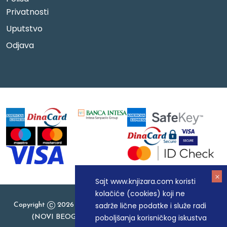
Privatnosti
Uputstvo
Odjava
Sajt www.knjizara.com koristi
kolačiće (cookies) koji ne
sadrže lične podatke i služe radi
Copyright
2026 Knjizara.com - MAKART DOO BEOGRAD
poboljšanja korisničkog iskustva
(NOVI BEOGRAD), PIB: 105184104, MB: 20337524