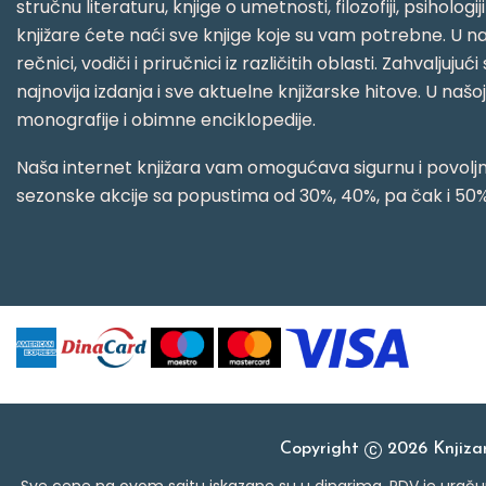
stručnu literaturu, knjige o umetnosti, filozofiji, psihologij
knjižare ćete naći sve knjige koje su vam potrebne. U naš
rečnici, vodiči i priručnici iz različitih oblasti. Zahval
najnovija izdanja i sve aktuelne knjižarske hitove. U našo
monografije i obimne enciklopedije.
Naša internet knjižara vam omogućava sigurnu i povoljnu
sezonske akcije sa popustima od 30%, 40%, pa čak i 50%
Copyright
2026 Knjiz