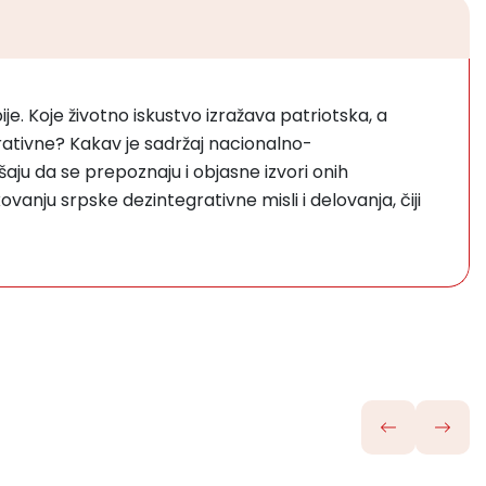
ije. Koje životno iskustvo izražava patriotska, a
grativne? Kakav je sadržaj nacionalno-
aju da se prepoznaju i objasne izvori onih
ovanju srpske dezintegrativne misli i delovanja, čiji