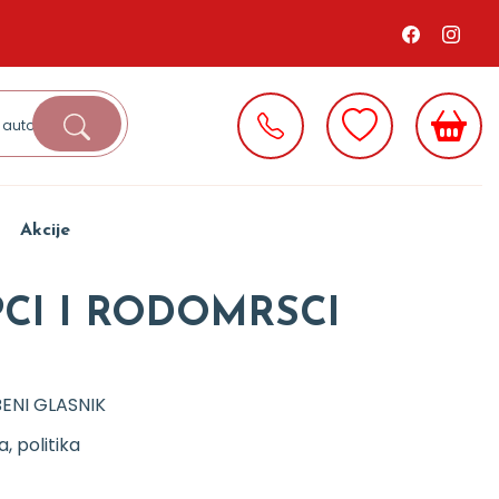
Akcije
CI I RODOMRSCI
ENI GLASNIK
ja, politika