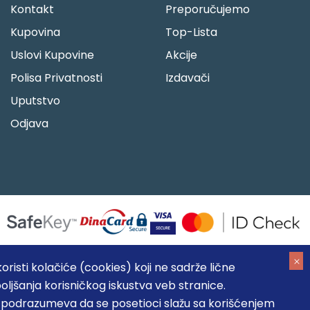
Kontakt
Preporučujemo
Kupovina
Top-Lista
Uslovi Kupovine
Akcije
Polisa Privatnosti
Izdavači
Uputstvo
Odjava
risti kolačiće (cookies) koji ne sadrže lične
oljšanja korisničkog iskustva veb stranice.
05184104, MB: 20337524
, podrazumeva da se posetioci slažu sa korišćenjem