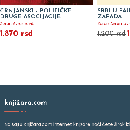
CRNJANSKI - POLITIČKE I
SRBI U PA
DRUGE ASOCIJACIJE
ZAPADA
Zoran Avramović
Zoran Avramovi
1.870 rsd
1.200 rsd
knjižara.com
Na sajtu Knjižara.com internet knjižare naći ćete širok izb