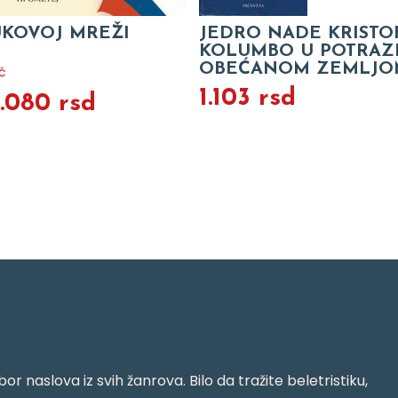
UKOVOJ MREŽI
JEDRO NADE KRISTO
KOLUMBO U POTRAZI
OBEĆANOM ZEMLJO
ć
1.103 rsd
1.080 rsd
or naslova iz svih žanrova. Bilo da tražite beletristiku,