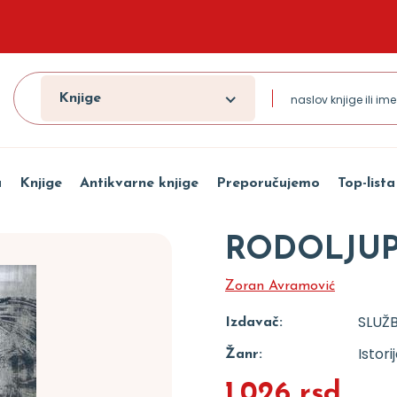
Knjige
a
Knjige
Antikvarne knjige
Preporučujemo
Top-lista
RODOLJUP
Zoran Avramović
SLUŽB
Izdavač:
Istori
Žanr:
1.026 rsd