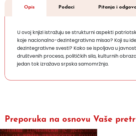
Opis
Podaci
Pitanja i odgovo
U ovoj knjizi istražuju se strukturni aspekti patriot
koje nacionalno-dezintegrativna misao? Koji su ide
dezintegrativne svesti? Kako se ispoljava u javnos
društvenih procesa, političkih sila, kulturnih obraza
jedan tok izražava srpska samomržnja.
Preporuka na osnovu Vaše pretra