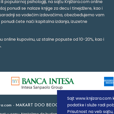
i ili popularnoj psihologiji, na sajtu Knjižara.com online
oj ponudi se nalaze knjige za decu i tinejdžere, kao i
jujući saradnji sa vodećim izdavačima, obezbeđujemo vam
j ponudi ćete naći kapitalna izdanja, izuzetne
 online kupovinu, uz stalne popuste od 10-20%, kao i
.
Sajt www.knjizara.com ko
podatke i služe radi pob
ara.com - MAKART DOO BEOGRAD (NOVI BEOGRAD), PIB: 1
Prisutnost na veb sajtu