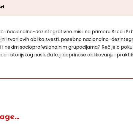
ri
ske i nacionalno-dezintegrativne misli na primeru Srba i Srb
jni izvori ovih oblika svesti, posebno nacionalno-dezinte
ti i nekim socioprofesionalnim grupacijama? Reč je o pokuš
ca i istorijskog nasleđa koji doprinose oblikovanju i praktik
ge...