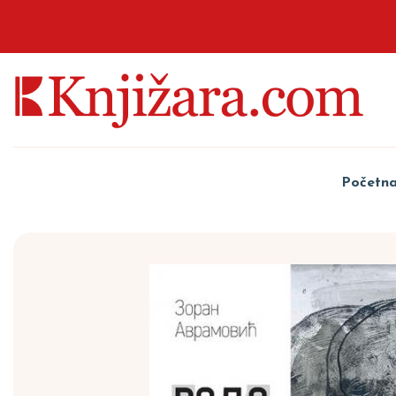
Početn