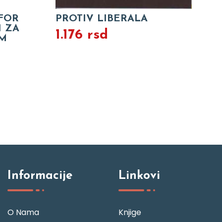
FOR
PROTIV LIBERALA
 ZA
1.176 rsd
M
Informacije
Linkovi
O Nama
Knjige