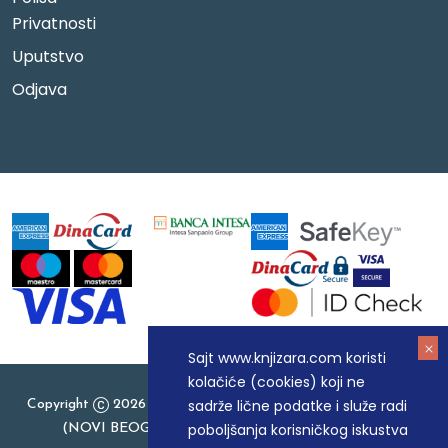
Privatnosti
Uputstvo
Odjava
Sajt www.knjizara.com koristi
kolačiće (cookies) koji ne
sadrže lične podatke i služe radi
Copyright
2026 Knjizara.com - MAKART DOO BEOGRAD
poboljšanja korisničkog iskustva
(NOVI BEOGRAD), PIB: 105184104, MB: 20337524