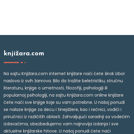
knjižara.com
Na sajtu Knjižara.com internet knjižare naći ćete širok izbor
naslova iz svih žanrova. Bilo da tražite beletristiku, stručnu
literaturu, knjige o umetnosti, filozofiji, psihologiji ili
popularnoj psihologiji, na sajtu Knjižara.com online knjižare
ćete naći sve knjige koje su vam potrebne. U našoj ponudi
se nalaze knjige za decu i tinejdžere, kao i rečnici, vodiči i
priručnici iz različitih oblasti. Zahvaljujući saradnji sa vodećim
izdavačima, obezbeđujemo vam najnovija izdanja i sve
aktuelne knjižarske hitove. U našoj ponudi ćete naći