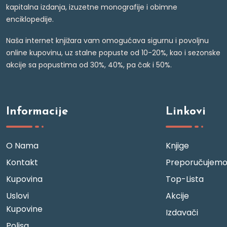
kapitalna izdanja, izuzetne monografije i obimne
enciklopedije.
Naša internet knjižara vam omogućava sigurnu i povoljnu
online kupovinu, uz stalne popuste od 10-20%, kao i sezonske
akcije sa popustima od 30%, 40%, pa čak i 50%.
Informacije
Linkovi
O Nama
Knjige
Kontakt
Preporučujem
Kupovina
Top-Lista
Uslovi
Akcije
Kupovine
Izdavači
Polisa