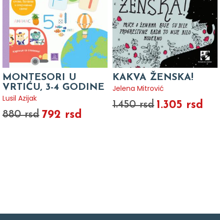
MONTESORI U
KAKVA ŽENSKA!
VRTIĆU, 3-4 GODINE
Jelena Mitrović
Lusil Azijak
1.305 rsd
1.450 rsd
792 rsd
880 rsd