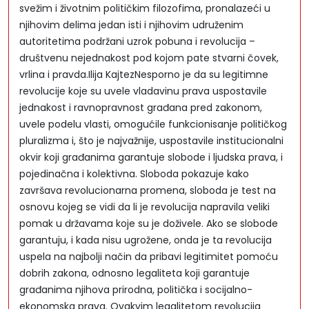
svežim i životnim političkim filozofima, pronalazeći u
njihovim delima jedan isti i njihovim udruženim
autoritetima podržani uzrok pobuna i revolucija –
društvenu nejednakost pod kojom pate stvarni čovek,
vrlina i pravda.Ilija KajtezNesporno je da su legitimne
revolucije koje su uvele vladavinu prava uspostavile
jednakost i ravnopravnost građana pred zakonom,
uvele podelu vlasti, omogućile funkcionisanje političkog
pluralizma i, što je najvažnije, uspostavile institucionalni
okvir koji građanima garantuje slobode i ljudska prava, i
pojedinačna i kolektivna. Sloboda pokazuje kako
završava revolucionarna promena, sloboda je test na
osnovu kojeg se vidi da li je revolucija napravila veliki
pomak u državama koje su je doživele. Ako se slobode
garantuju, i kada nisu ugrožene, onda je ta revolucija
uspela na najbolji način da pribavi legitimitet pomoću
dobrih zakona, odnosno legaliteta koji garantuje
građanima njihova prirodna, politička i socijalno-
ekonomska prava. Ovakvim legalitetom revolucija