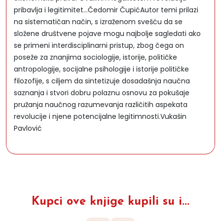
pribavlja i legitimitet...Čedomir ČupićAutor temi prilazi
na sistematičan način, s izraženom svešću da se
složene društvene pojave mogu najbolje sagledati ako
se primeni interdisciplinarni pristup, zbog čega on
poseže za znanjima sociologije, istorije, političke
antropologije, socijalne psihologije i istorije političke
filozofije, s ciljem da sintetizuje dosadašnja naučna
saznanja i stvori dobru polaznu osnovu za pokušaje
pružanja naučnog razumevanja različitih aspekata
revolucije i njene potencijalne legitimnosti.Vukašin
Pavlović
Kupci ove knjige kupili su i...