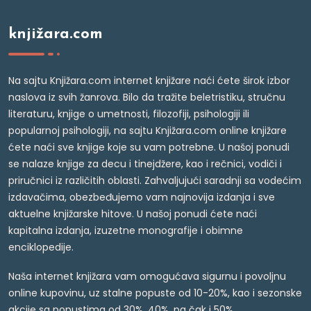
knjižara.com
Na sajtu Knjižara.com internet knjižare naći ćete širok izbor
naslova iz svih žanrova. Bilo da tražite beletristiku, stručnu
literaturu, knjige o umetnosti, filozofiji, psihologiji ili
popularnoj psihologiji, na sajtu Knjižara.com online knjižare
ćete naći sve knjige koje su vam potrebne. U našoj ponudi
se nalaze knjige za decu i tinejdžere, kao i rečnici, vodiči i
priručnici iz različitih oblasti. Zahvaljujući saradnji sa vodećim
izdavačima, obezbeđujemo vam najnovija izdanja i sve
aktuelne knjižarske hitove. U našoj ponudi ćete naći
kapitalna izdanja, izuzetne monografije i obimne
enciklopedije.
Naša internet knjižara vam omogućava sigurnu i povoljnu
online kupovinu, uz stalne popuste od 10-20%, kao i sezonske
akcije sa popustima od 30%, 40%, pa čak i 50%.