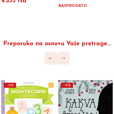
4.235 rsd
RASPRODATO
Preporuka na osnovu Vaše pretrage...
-10%
-10%