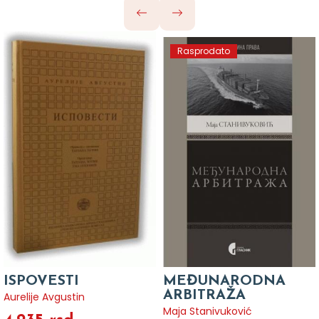
Rasprodato
ISPOVESTI
MEĐUNARODNA
ARBITRAŽA
Aurelije Avgustin
Maja Stanivuković