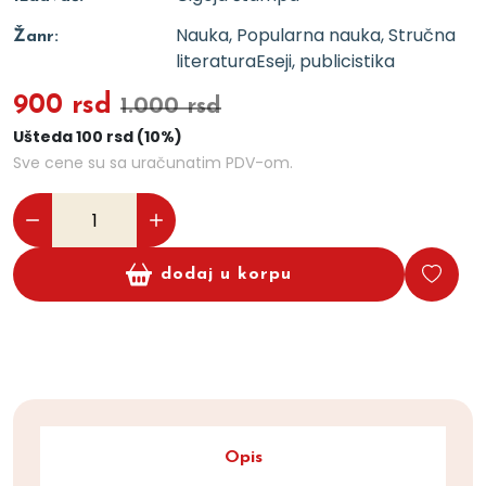
Nauka, Popularna nauka, Stručna
Žanr:
literatura
Eseji, publicistika
900 rsd
1.000 rsd
Ušteda 100 rsd (10%)
Sve cene su sa uračunatim PDV-om.
dodaj u korpu
Opis