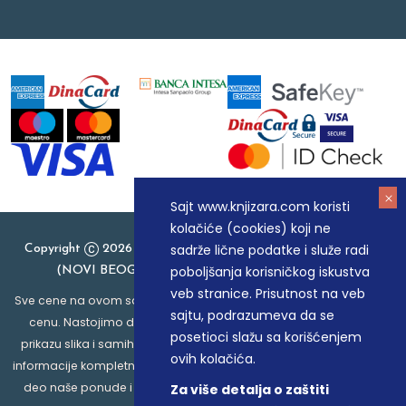
Sajt www.knjizara.com koristi
kolačiće (cookies) koji ne
sadrže lične podatke i služe radi
Copyright
2026 Knjizara.com - MAKART DOO BEOGRAD
poboljšanja korisničkog iskustva
(NOVI BEOGRAD), PIB: 105184104, MB: 20337524
veb stranice. Prisutnost na veb
Sve cene na ovom sajtu iskazane su u dinarima. PDV je uračunat u
sajtu, podrazumeva da se
cenu. Nastojimo da budemo što precizniji u opisu proizvoda,
posetioci slažu sa korišćenjem
prikazu slika i samih cena, ali ne možemo garantovati da su sve
ovih kolačića.
informacije kompletne i bez grešaka. Svi artikli prikazani na sajtu su
deo naše ponude i ne podrazumeva da su dostupni u svakom
Za više detalja o zaštiti