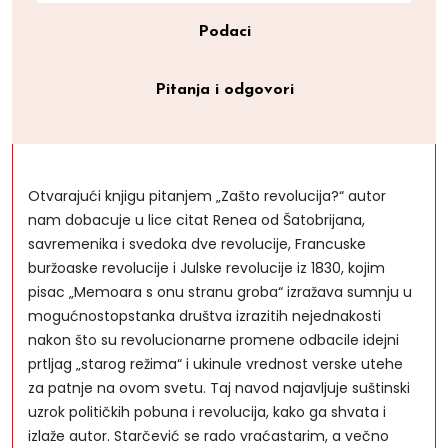
Podaci
Pitanja i odgovori
Otvarajući knjigu pitanjem „Zašto revolucija?“ autor
nam dobacuje u lice citat Renea od Šatobrijana,
savremenika i svedoka dve revolucije, Francuske
buržoaske revolucije i Julske revolucije iz 1830, kojim
pisac „Memoara s onu stranu groba“ izražava sumnju u
mogućnostopstanka društva izrazitih nejednakosti
nakon što su revolucionarne promene odbacile idejni
prtljag „starog režima“ i ukinule vrednost verske utehe
za patnje na ovom svetu. Taj navod najavljuje suštinski
uzrok političkih pobuna i revolucija, kako ga shvata i
izlaže autor. Starčević se rado vraćastarim, a večno