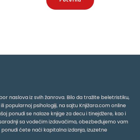
Početna
or naslova iz svih žanrova. Bilo da tražite beletristiku,
i ili popularnoj psihologiji, na sajtu Knjižara.com online
oj ponudi se nalaze knjige za decu i tinejdžere, kao i
jujući saradnji sa vodećim izdavačima, obezbeđujemo vam
j ponudi ćete naći kapitalna izdanja, izuzetne