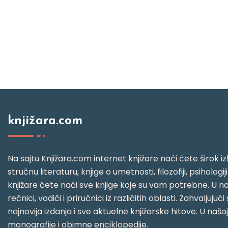
knjižara.com
Na sajtu Knjižara.com internet knjižare naći ćete širok izb
stručnu literaturu, knjige o umetnosti, filozofiji, psihologij
knjižare ćete naći sve knjige koje su vam potrebne. U naš
rečnici, vodiči i priručnici iz različitih oblasti. Zahval
najnovija izdanja i sve aktuelne knjižarske hitove. U našo
monografije i obimne enciklopedije.