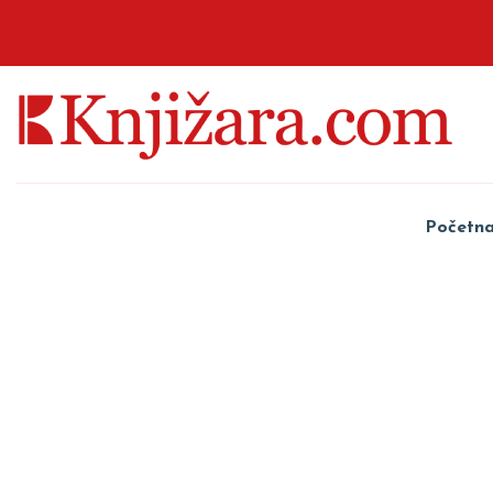
Početn