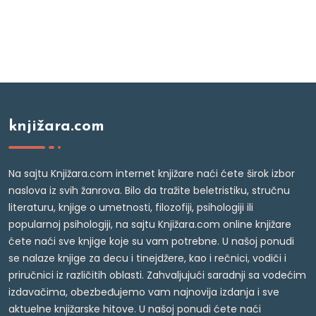
knjižara.com
Na sajtu Knjižara.com internet knjižare naći ćete širok izbor
naslova iz svih žanrova. Bilo da tražite beletristiku, stručnu
literaturu, knjige o umetnosti, filozofiji, psihologiji ili
popularnoj psihologiji, na sajtu Knjižara.com online knjižare
ćete naći sve knjige koje su vam potrebne. U našoj ponudi
se nalaze knjige za decu i tinejdžere, kao i rečnici, vodiči i
priručnici iz različitih oblasti. Zahvaljujući saradnji sa vodećim
izdavačima, obezbeđujemo vam najnovija izdanja i sve
aktuelne knjižarske hitove. U našoj ponudi ćete naći