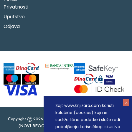
Privatnosti
Uputstvo
Odjava
Sajt www.knjizara.com koristi
kolačiće (cookies) koji ne
sadrže lične podatke i služe radi
Copyright
2026 Knjizara.com - MAKART DOO BEOGRAD
poboljšanja korisničkog iskustva
(NOVI BEOGRAD), PIB: 105184104, MB: 20337524