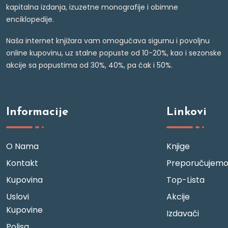
kapitalna izdanja, izuzetne monografije i obimne
enciklopedije.
Naša internet knjižara vam omogućava sigurnu i povoljnu
online kupovinu, uz stalne popuste od 10-20%, kao i sezonske
akcije sa popustima od 30%, 40%, pa čak i 50%.
Informacije
Linkovi
O Nama
Knjige
Kontakt
Preporučujem
Kupovina
Top-Lista
Uslovi
Akcije
Kupovine
Izdavači
Polisa