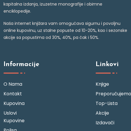
kapitalna izdanja, izuzetne monografije i obimne
enciklopedije.
Naša internet knjižara vam omogućava sigurnu i povoljnu
online kupovinu, uz stalne popuste od 10-20%, kao i sezonske
akcije sa popustima od 30%, 40%, pa čak i 50%.
Informacije
Linkovi
O Nama
Knjige
Kontakt
Preporučujem
Kupovina
Top-Lista
Uslovi
Akcije
Kupovine
Izdavači
Polisa