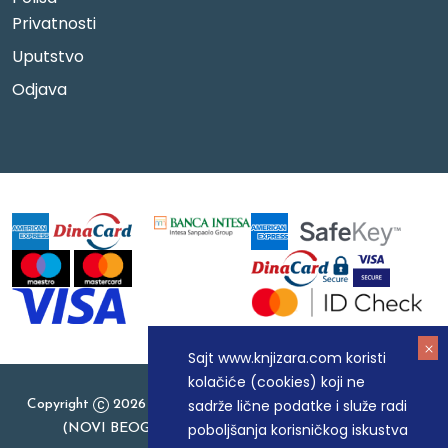
Privatnosti
Uputstvo
Odjava
Sajt www.knjizara.com koristi
kolačiće (cookies) koji ne
sadrže lične podatke i služe radi
Copyright
2026 Knjizara.com - MAKART DOO BEOGRAD
poboljšanja korisničkog iskustva
(NOVI BEOGRAD), PIB: 105184104, MB: 20337524