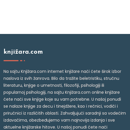
knjižara.com
Na sajtu Knjižara.com internet knjižare naći ćete širok izbor
naslova iz svih žanrova. Bilo da tražite beletristiku, stručnu
literaturu, knjige o umetnosti, filozofiji, psihologiji ili
popularnoj psihologiji, na sajtu Knjižara.com online knjižare
ćete naći sve knjige koje su vam potrebne. U našoj ponudi
se nalaze knjige za decu i tinejdžere, kao i rečnici, vodiči i
priručnici iz različitih oblasti. Zahvaljujući saradnji sa vodećim
izdavačima, obezbeđujemo vam najnovija izdanja i sve
aktuelne knjižarske hitove. U našoj ponudi ćete naći