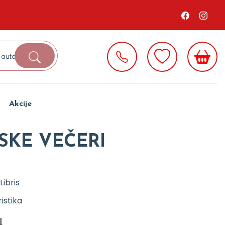
Akcije
KE VEČERI
Libris
istika
d