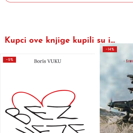
Kupci ove knjige kupili su i...
-14%
-9%