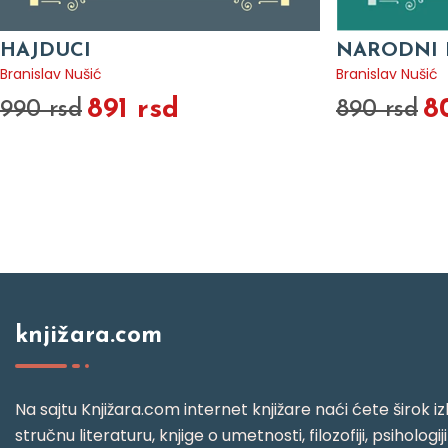
HAJDUCI
NARODNI 
Branislav Nušić
Branislav Nušić
891 rsd
8
990 rsd
890 rsd
knjižara.com
Na sajtu Knjižara.com internet knjižare naći ćete širok izb
stručnu literaturu, knjige o umetnosti, filozofiji, psihologij