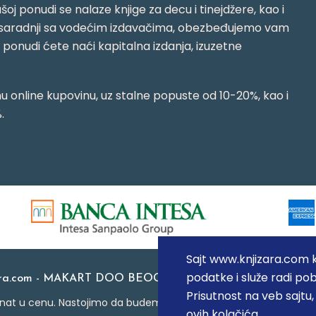
oj ponudi se nalaze knjige za decu i tinejdžere, kao i
jujući saradnji sa vodećim izdavačima, obezbeđujemo vam
j ponudi ćete naći kapitalna izdanja, izuzetne
 online kupovinu, uz stalne popuste od 10-20%, kao i
.
Sajt www.knjizara.com ko
podatke i služe radi pob
ara.com - MAKART DOO BEOGRAD (NOVI BEOGRAD), PIB: 1
Prisutnost na veb sajtu
at u cenu. Nastojimo da budemo što precizniji u opisu proizvoda
ovih kolačića.