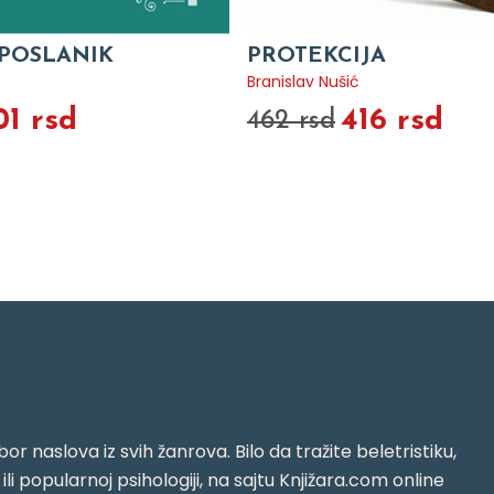
POSLANIK
PROTEKCIJA
Branislav Nušić
01 rsd
416 rsd
462 rsd
or naslova iz svih žanrova. Bilo da tražite beletristiku,
i ili popularnoj psihologiji, na sajtu Knjižara.com online