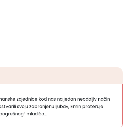
imanske zajednice kod nas na jedan neodoljiv način
 ostvarili svoju zabranjenu ljubav, Emin proteruje
a „pogrešnog” mladića…