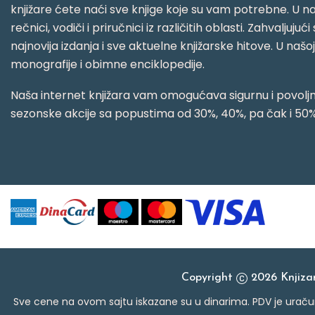
knjižare ćete naći sve knjige koje su vam potrebne. U naš
rečnici, vodiči i priručnici iz različitih oblasti. Zahval
najnovija izdanja i sve aktuelne knjižarske hitove. U našo
monografije i obimne enciklopedije.
Naša internet knjižara vam omogućava sigurnu i povoljnu
sezonske akcije sa popustima od 30%, 40%, pa čak i 50%
Copyright
2026 Knjiz
Sve cene na ovom sajtu iskazane su u dinarima. PDV je uračun