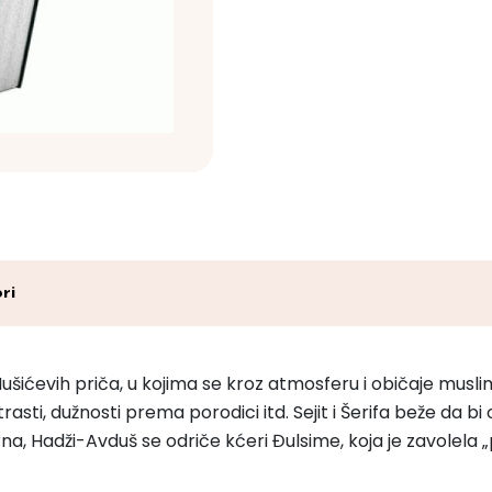
ri
ušićevih priča, u kojima se kroz atmosferu i običaje musl
rasti, dužnosti prema porodici itd. Sejit i Šerifa beže da bi
erna, Hadži-Avduš se odriče kćeri Đulsime, koja je zavolel