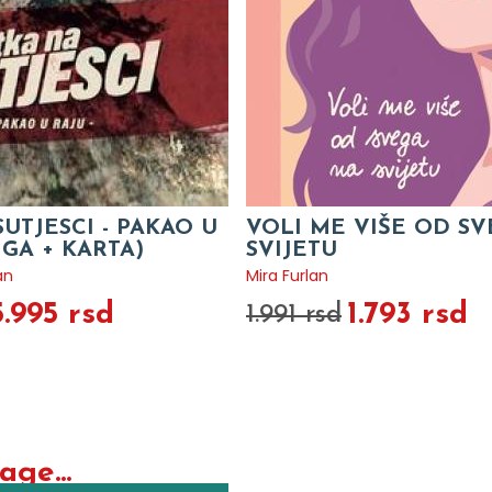
SUTJESCI - PAKAO U
VOLI ME VIŠE OD S
IGA + KARTA)
SVIJETU
an
Mira Furlan
5.995 rsd
1.793 rsd
1.991 rsd
ge...