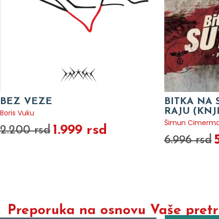
BEZ VEZE
BITKA NA 
RAJU (KNJ
Boris Vuku
Šimun Cimerm
1.999 rsd
2.200 rsd
6.996 rsd
Preporuka na osnovu Vaše pretra