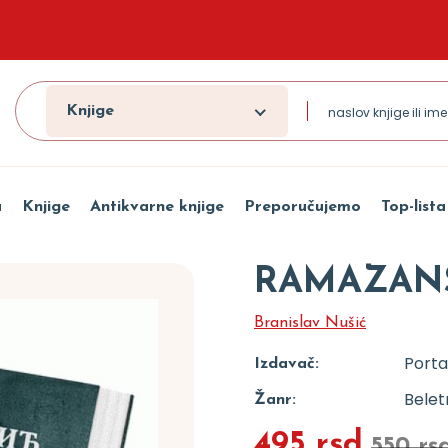
Knjige
a
Knjige
Antikvarne knjige
Preporučujemo
Top-lista
RAMAZANS
Branislav Nušić
Porta
Izdavač:
Beletr
Žanr:
495 rsd
550 rs