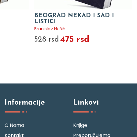
BEOGRAD NEKAD I SAD I
LISTIĆI
Branislav Nušić
475 rsd
528 rsd
Informacije
Linkovi
O Nama
Knjige
Kontakt
Preporučujemo