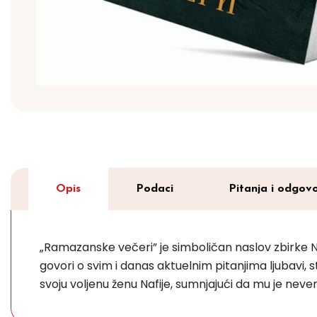
Opis
Podaci
Pitanja i odgovo
„Ramazanske večeri” je simboličan naslov zbirke N
govori o svim i danas aktuelnim pitanjima ljubavi, st
svoju voljenu ženu Nafije, sumnjajući da mu je nev