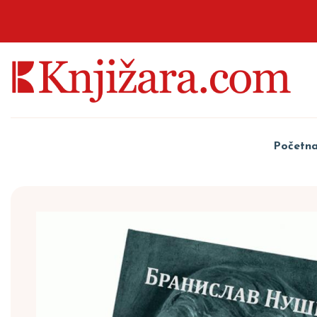
Početn