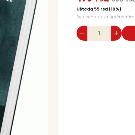
Ušteda 55 rsd (10%)
Sve cene su sa uračunati