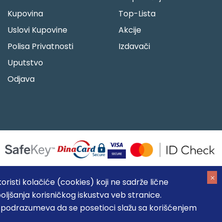
Kupovina
Top-Lista
Uslovi Kupovine
Akcije
Polisa Privatnosti
Izdavači
Uputstvo
Odjava
risti kolačiće (cookies) koji ne sadrže lične
oljšanja korisničkog iskustva veb stranice.
05184104, MB: 20337524
, podrazumeva da se posetioci slažu sa korišćenjem
, prikazu slika i samih cena, ali ne možemo garantovati da su