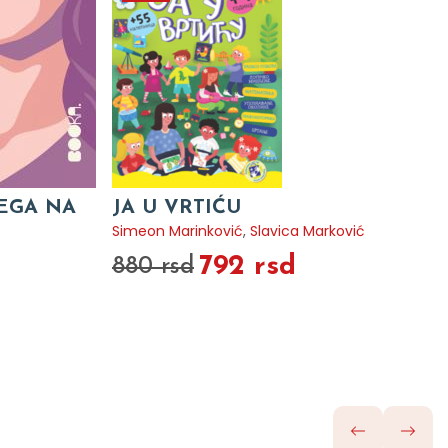
VEGA NA
JA U VRTIĆU
Simeon Marinković
,
Slavica Marković
792 rsd
880 rsd