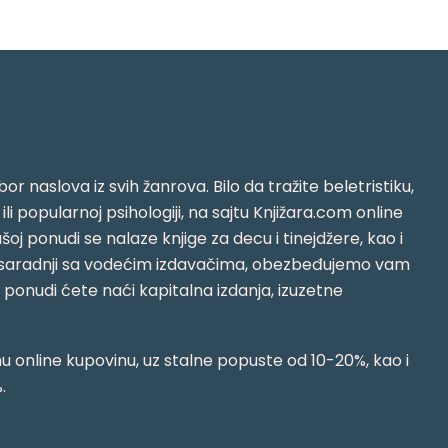
or naslova iz svih žanrova. Bilo da tražite beletristiku,
i ili popularnoj psihologiji, na sajtu Knjižara.com online
oj ponudi se nalaze knjige za decu i tinejdžere, kao i
jujući saradnji sa vodećim izdavačima, obezbeđujemo vam
j ponudi ćete naći kapitalna izdanja, izuzetne
 online kupovinu, uz stalne popuste od 10-20%, kao i
.