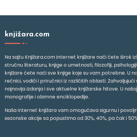
knjižara.com
Na sajtu Knjižara.com internet knjižare naći ćete širok izb
stručnu literaturu, knjige o umetnosti, filozofiji, psihologij
knjižare ćete naći sve knjige koje su vam potrebne. U naš
rečnici, vodiči i priručnici iz različitih oblasti. Zahval
najnovija izdanja i sve aktuelne knjižarske hitove. U našo
monografije i obimne enciklopedije.
Naša internet knjižara vam omogućava sigurnu i povoljnu
sezonske akcije sa popustima od 30%, 40%, pa čak i 50%