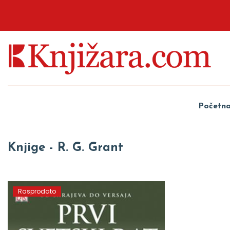
Početn
Knjige - R. G. Grant
Rasprodato