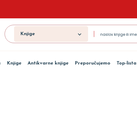
Knjige
a
Knjige
Antikvarne knjige
Preporučujemo
Top-lista