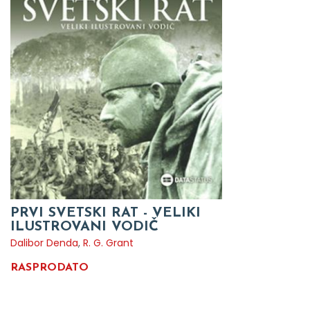
PRVI SVETSKI RAT - VELIKI
ILUSTROVANI VODIČ
Dalibor Denda
,
R. G. Grant
RASPRODATO