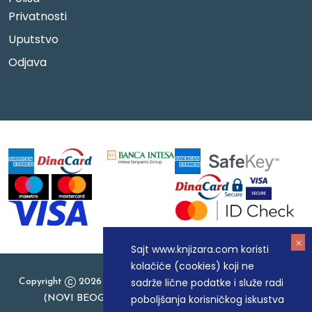
Privatnosti
Uputstvo
Odjava
Sajt www.knjizara.com koristi
kolačiće (cookies) koji ne
sadrže lične podatke i služe radi
Copyright
2026 Knjizara.com - MAKART DOO BEOGRAD
poboljšanja korisničkog iskustva
(NOVI BEOGRAD), PIB: 105184104, MB: 20337524