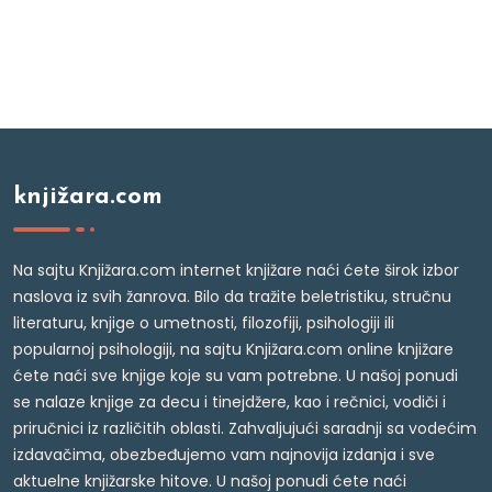
knjižara.com
Na sajtu Knjižara.com internet knjižare naći ćete širok izbor
naslova iz svih žanrova. Bilo da tražite beletristiku, stručnu
literaturu, knjige o umetnosti, filozofiji, psihologiji ili
popularnoj psihologiji, na sajtu Knjižara.com online knjižare
ćete naći sve knjige koje su vam potrebne. U našoj ponudi
se nalaze knjige za decu i tinejdžere, kao i rečnici, vodiči i
priručnici iz različitih oblasti. Zahvaljujući saradnji sa vodećim
izdavačima, obezbeđujemo vam najnovija izdanja i sve
aktuelne knjižarske hitove. U našoj ponudi ćete naći