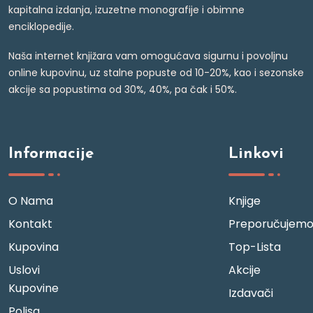
kapitalna izdanja, izuzetne monografije i obimne
enciklopedije.
Naša internet knjižara vam omogućava sigurnu i povoljnu
online kupovinu, uz stalne popuste od 10-20%, kao i sezonske
akcije sa popustima od 30%, 40%, pa čak i 50%.
Informacije
Linkovi
O Nama
Knjige
Kontakt
Preporučujem
Kupovina
Top-Lista
Uslovi
Akcije
Kupovine
Izdavači
Polisa