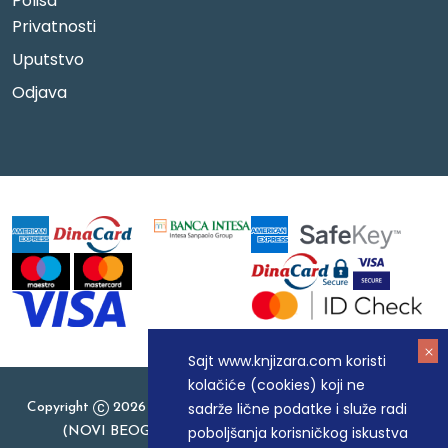
Polisa
Privatnosti
Uputstvo
Odjava
Sajt www.knjizara.com koristi
kolačiće (cookies) koji ne
sadrže lične podatke i služe radi
Copyright
2026 Knjizara.com - MAKART DOO BEOGRAD
poboljšanja korisničkog iskustva
(NOVI BEOGRAD), PIB: 105184104, MB: 20337524