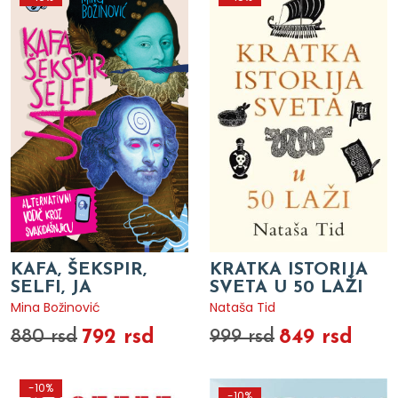
KAFA, ŠEKSPIR,
KRATKA ISTORIJA
SELFI, JA
SVETA U 50 LAŽI
Mina Božinović
Nataša Tid
792 rsd
849 rsd
880 rsd
999 rsd
-10%
-10%