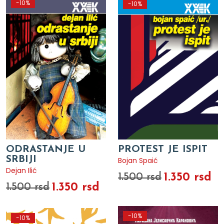
-10%
-10%
ODRASTANJE U
PROTEST JE ISPIT
SRBIJI
Bojan Spaić
Dejan Ilić
1.350 rsd
1.500 rsd
1.350 rsd
1.500 rsd
-10%
-10%