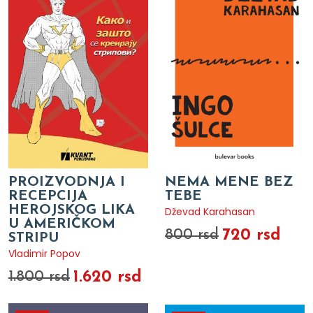
PROIZVODNJA I
NEMA MENE BEZ
RECEPCIJA
TEBE
HEROJSKOG LIKA
Dževad Karahasan
U AMERIČKOM
720 rsd
800 rsd
STRIPU
Vladimir Popov
1.620 rsd
1.800 rsd