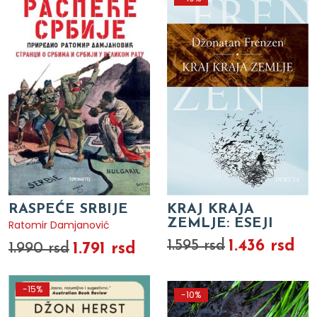
RASPEĆE SRBIJE
KRAJ KRAJA
ZEMLJE: ESEJI
Ratomir Damjanović
1.436 rsd
1.595 rsd
1.791 rsd
1.990 rsd
-15%
-10%