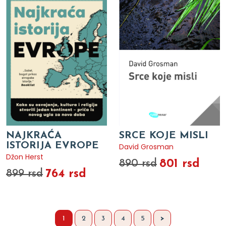
NAJKRAĆA
SRCE KOJE MISLI
ISTORIJA EVROPE
David Grosman
Džon Herst
801 rsd
890 rsd
764 rsd
899 rsd
1
2
3
4
5
>