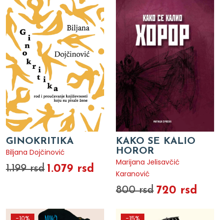
GINOKRITIKA
KAKO SE KALIO
HOROR
Biljana Dojčinović
Marijana Jelisavčić
1.079 rsd
1.199 rsd
Karanović
720 rsd
800 rsd
-10%
-15%