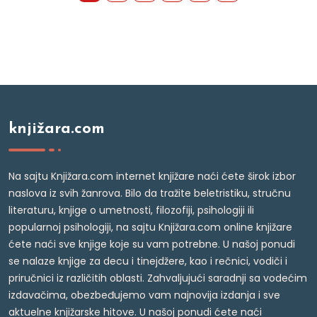
knjižara.com
Na sajtu Knjižara.com internet knjižare naći ćete širok izbor
naslova iz svih žanrova. Bilo da tražite beletristiku, stručnu
literaturu, knjige o umetnosti, filozofiji, psihologiji ili
popularnoj psihologiji, na sajtu Knjižara.com online knjižare
ćete naći sve knjige koje su vam potrebne. U našoj ponudi
se nalaze knjige za decu i tinejdžere, kao i rečnici, vodiči i
priručnici iz različitih oblasti. Zahvaljujući saradnji sa vodećim
izdavačima, obezbeđujemo vam najnovija izdanja i sve
aktuelne knjižarske hitove. U našoj ponudi ćete naći