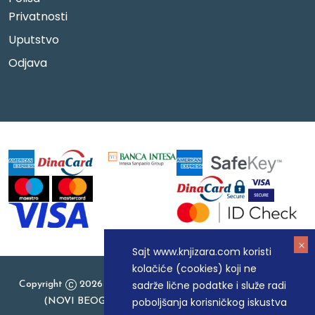
Privatnosti
Uputstvo
Odjava
Sajt www.knjizara.com koristi
kolačiće (cookies) koji ne
sadrže lične podatke i služe radi
Copyright
2026 Knjizara.com - MAKART DOO BEOGRAD
poboljšanja korisničkog iskustva
(NOVI BEOGRAD), PIB: 105184104, MB: 20337524