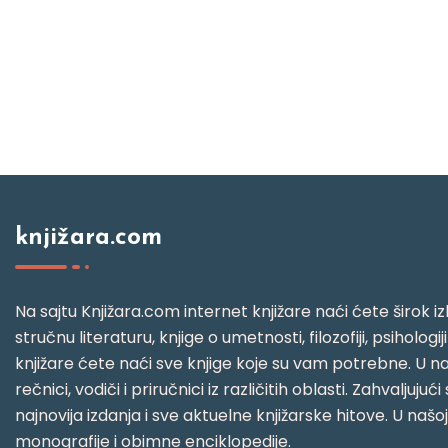
knjižara.com
Na sajtu Knjižara.com internet knjižare naći ćete širok izb
stručnu literaturu, knjige o umetnosti, filozofiji, psihologij
knjižare ćete naći sve knjige koje su vam potrebne. U naš
rečnici, vodiči i priručnici iz različitih oblasti. Zahval
najnovija izdanja i sve aktuelne knjižarske hitove. U našo
monografije i obimne enciklopedije.