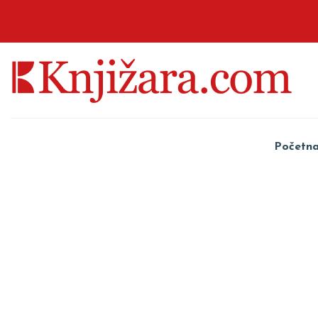
Početn