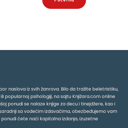
Početna
or naslova iz svih žanrova. Bilo da tražite beletristiku,
i ili popularnoj psihologiji, na sajtu Knjižara.com online
oj ponudi se nalaze knjige za decu i tinejdžere, kao i
jujući saradnji sa vodećim izdavačima, obezbeđujemo vam
j ponudi ćete naći kapitalna izdanja, izuzetne