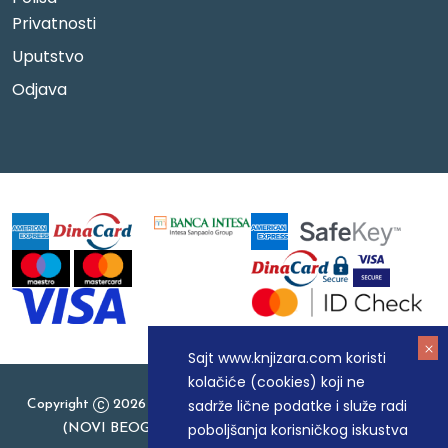
Privatnosti
Uputstvo
Odjava
Sajt www.knjizara.com koristi
kolačiće (cookies) koji ne
sadrže lične podatke i služe radi
Copyright
2026 Knjizara.com - MAKART DOO BEOGRAD
poboljšanja korisničkog iskustva
(NOVI BEOGRAD), PIB: 105184104, MB: 20337524