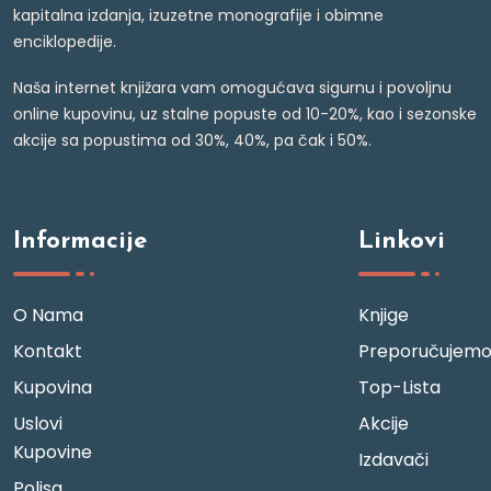
kapitalna izdanja, izuzetne monografije i obimne
enciklopedije.
Naša internet knjižara vam omogućava sigurnu i povoljnu
online kupovinu, uz stalne popuste od 10-20%, kao i sezonske
akcije sa popustima od 30%, 40%, pa čak i 50%.
Informacije
Linkovi
O Nama
Knjige
Kontakt
Preporučujem
Kupovina
Top-Lista
Uslovi
Akcije
Kupovine
Izdavači
Polisa