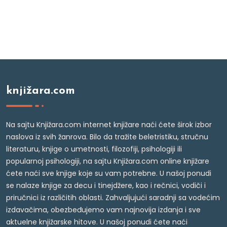
knjižara.com
Na sajtu Knjižara.com internet knjižare naći ćete širok izbor
naslova iz svih žanrova. Bilo da tražite beletristiku, stručnu
literaturu, knjige o umetnosti, filozofiji, psihologiji ili
popularnoj psihologiji, na sajtu Knjižara.com online knjižare
ćete naći sve knjige koje su vam potrebne. U našoj ponudi
se nalaze knjige za decu i tinejdžere, kao i rečnici, vodiči i
priručnici iz različitih oblasti. Zahvaljujući saradnji sa vodećim
izdavačima, obezbeđujemo vam najnovija izdanja i sve
aktuelne knjižarske hitove. U našoj ponudi ćete naći