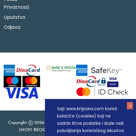
Privatnosti
Uputstvo
Odjava
Sajt www.knjizara.com koristi
kolačiće (cookies) koji ne
sadrže lične podatke i služe radi
Copyright
2026 Knjizara.com - MAKART DOO BEOGRAD
poboljšanja korisničkog iskustva
(NOVI BEOGRAD), PIB: 105184104, MB: 20337524