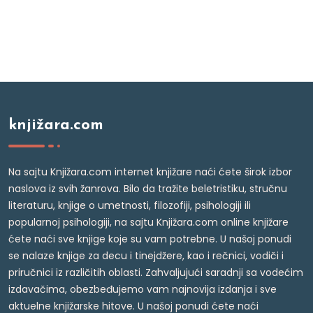
knjižara.com
Na sajtu Knjižara.com internet knjižare naći ćete širok izbor
naslova iz svih žanrova. Bilo da tražite beletristiku, stručnu
literaturu, knjige o umetnosti, filozofiji, psihologiji ili
popularnoj psihologiji, na sajtu Knjižara.com online knjižare
ćete naći sve knjige koje su vam potrebne. U našoj ponudi
se nalaze knjige za decu i tinejdžere, kao i rečnici, vodiči i
priručnici iz različitih oblasti. Zahvaljujući saradnji sa vodećim
izdavačima, obezbeđujemo vam najnovija izdanja i sve
aktuelne knjižarske hitove. U našoj ponudi ćete naći