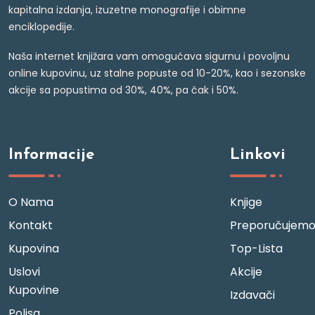
kapitalna izdanja, izuzetne monografije i obimne
enciklopedije.
Naša internet knjižara vam omogućava sigurnu i povoljnu
online kupovinu, uz stalne popuste od 10-20%, kao i sezonske
akcije sa popustima od 30%, 40%, pa čak i 50%.
Informacije
Linkovi
O Nama
Knjige
Kontakt
Preporučujem
Kupovina
Top-Lista
Uslovi
Akcije
Kupovine
Izdavači
Polisa