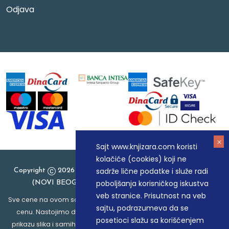
Odjava
Sajt www.knjizara.com koristi
kolačiće (cookies) koji ne
sadrže lične podatke i služe radi
Copyright
2026 Knjizara.com - MAKART DOO BEOGRAD
poboljšanja korisničkog iskustva
(NOVI BEOGRAD), PIB: 105184104, MB: 20337524
veb stranice. Prisutnost na veb
Sve cene na ovom sajtu iskazane su u dinarima. PDV je uračunat u
sajtu, podrazumeva da se
cenu. Nastojimo da budemo što precizniji u opisu proizvoda,
posetioci slažu sa korišćenjem
prikazu slika i samih cena, ali ne možemo garantovati da su sve