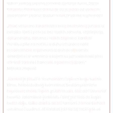
Nakon velikog uspeha romana
Sjećanje šume
, Damir
Karakaš i
Proslavom
dokazuje da je jedan od vodećih
savremenih pisaca i budući klasik hrvatske književnosti.
„Pisac virtuozno karakterizira svog bezimenog junaka, u
nekoliko riječi i poteza, bez epskih zahvata, objašnjenja,
dokumenata, datuma i velikih činjenica. Karakaš
Proslavu
piše na način i u duhu vrhunaca naše
modernističke književnosti iz onih poslijeratnih
desetljeća i iz vremena u kojem su južnoslavenski pisci
otkrivali Sartrea i francuski egzistencijalizam.“
Miljenko Jergović
„Karakaš je pišući o siromašnom i trpkom kraju surove
klime, bespoštednog siromaštva, beskompromisne
neprosvećenosti i ispod grubih rituala, običaja i uverenja
neretko zatomljene ljudskosti, i ovaj put išao do kraja i
nešto dalje, toliko daleko da bi i famozni Tomas Berhard
ustuknuo i curiknio. Ali Karakaš jok! Na toj tački gde se