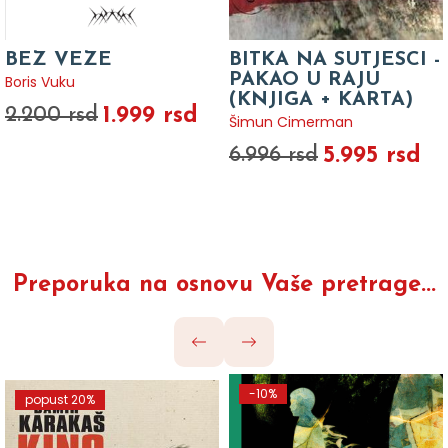
BEZ VEZE
BITKA NA SUTJESCI -
PAKAO U RAJU
Boris Vuku
(KNJIGA + KARTA)
1.999 rsd
2.200 rsd
Šimun Cimerman
5.995 rsd
6.996 rsd
Preporuka na osnovu Vaše pretrage...
-10%
popust 20%