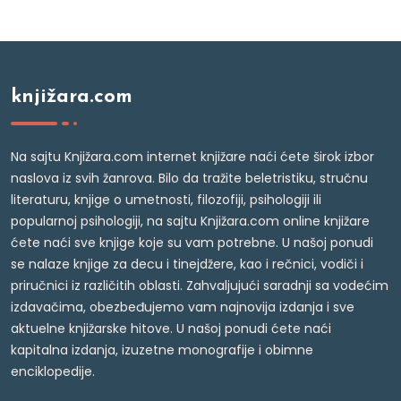
knjižara.com
Na sajtu Knjižara.com internet knjižare naći ćete širok izbor
naslova iz svih žanrova. Bilo da tražite beletristiku, stručnu
literaturu, knjige o umetnosti, filozofiji, psihologiji ili
popularnoj psihologiji, na sajtu Knjižara.com online knjižare
ćete naći sve knjige koje su vam potrebne. U našoj ponudi
se nalaze knjige za decu i tinejdžere, kao i rečnici, vodiči i
priručnici iz različitih oblasti. Zahvaljujući saradnji sa vodećim
izdavačima, obezbeđujemo vam najnovija izdanja i sve
aktuelne knjižarske hitove. U našoj ponudi ćete naći
kapitalna izdanja, izuzetne monografije i obimne
enciklopedije.