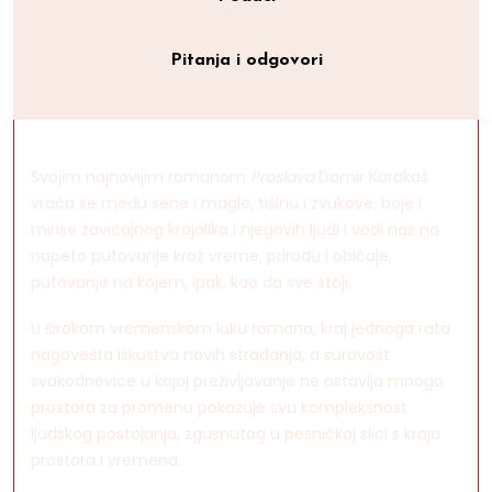
Pitanja i odgovori
Svojim najnovijim romanom
Proslava
Damir Karakaš
vraća se među sene i magle, tišinu i zvukove, boje i
mirise zavičajnog krajolika i njegovih ljudi i vodi nas na
napeto putovanje kroz vreme, prirodu i običaje,
putovanje na kojem, ipak, kao da sve stoji.
U širokom vremenskom luku romana, kraj jednoga rata
nagovešta iskustva novih stradanja, a surovost
svakodnevice u kojoj preživljavanje ne ostavlja mnogo
prostora za promenu pokazuje svu kompleksnost
ljudskog postojanja, zgusnutog u pesničkoj slici s kraja
prostora i vremena.