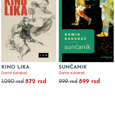
KINO LIKA
SUNČANIK
Damir Karakaš
Damir Karakaš
872 rsd
899 rsd
1.090 rsd
999 rsd