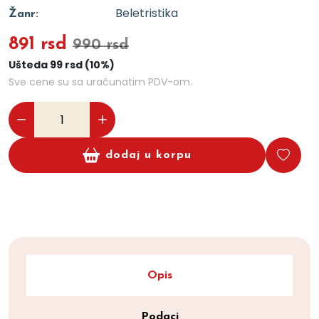
Beletristika
Žanr:
891 rsd
990 rsd
Ušteda 99 rsd (10%)
Sve cene su sa uračunatim PDV-om.
dodaj u korpu
Opis
Podaci