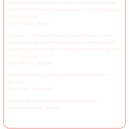
naš zamišljeni Berhard već osvrće u panici, Ličanin tek
kao da se zahuktava. Karakaš je jedan od naših najboljih
romanopisaca.“
Teofil Pančić,
Vreme
„Karakaš je
Proslavom
ispisao pravo književno remek-
djelo, kratku odu humanosti, ljubavni roman, povijesno
štivo, knjigu upozorenja na zlo koje ponovno sve glasnije
huči iz prikrajka.“
Gea Vlahović,
Express
„Roman dubokog značenja i elementarne literarne
ljepote.“
Denis Derk,
Večernji list
„Mračno opojno štivo literarnog čarobnjaka.“
Marinko Krmpotić,
Novi list