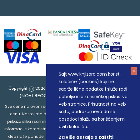
Sajt www.knjizara.com koristi
kolačiće (cookies) koji ne
sadrže lične podatke i služe radi
Copyright
2026 Knjizara.com - MAKART DOO BEOGRAD
poboljšanja korisničkog iskustva
(NOVI BEOGRAD), PIB: 105184104, MB: 20337524
veb stranice. Prisutnost na veb
Sve cene na ovom sajtu iskazane su u dinarima. PDV je uračunat u
sajtu, podrazumeva da se
cenu. Nastojimo da budemo što precizniji u opisu proizvoda,
posetioci slažu sa korišćenjem
prikazu slika i samih cena, ali ne možemo garantovati da su sve
ovih kolačića.
informacije kompletne i bez grešaka. Svi artikli prikazani na sajtu su
deo naše ponude i ne podrazumeva da su dostupni u svakom
Za više detalja o zaštiti