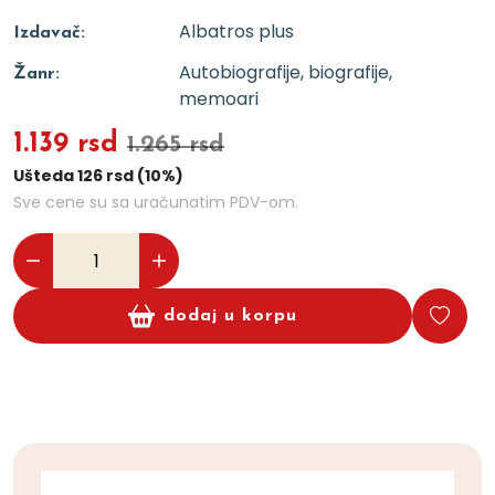
Albatros plus
Izdavač:
Autobiografije, biografije,
Žanr:
memoari
1.139 rsd
1.265 rsd
Ušteda 126 rsd (10%)
Sve cene su sa uračunatim PDV-om.
dodaj u korpu