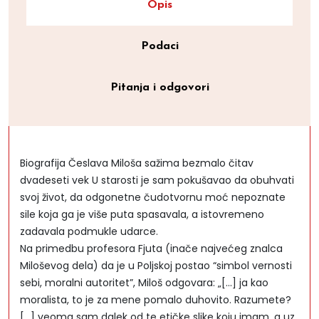
Opis
Podaci
Pitanja i odgovori
Biografija Česlava Miloša sažima bezmalo čitav
dvadeseti vek U starosti je sam pokušavao da obuhvati
svoj život, da odgonetne čudotvornu moć nepoznate
sile koja ga je više puta spasavala, a istovremeno
zadavala podmukle udarce.
Na primedbu profesora Fjuta (inače najvećeg znalca
Miloševog dela) da je u Poljskoj postao “simbol vernosti
sebi, moralni autoritet”, Miloš odgovara: „[...] ja kao
moralista, to je za mene pomalo duhovito. Razumete?
[...] veoma sam dalek od te etičke slike koju imam, a uz