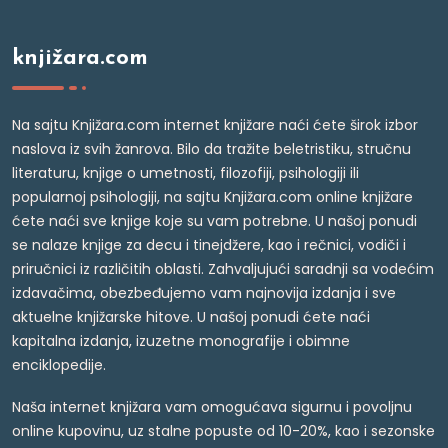
knjižara.com
Na sajtu Knjižara.com internet knjižare naći ćete širok izbor
naslova iz svih žanrova. Bilo da tražite beletristiku, stručnu
literaturu, knjige o umetnosti, filozofiji, psihologiji ili
popularnoj psihologiji, na sajtu Knjižara.com online knjižare
ćete naći sve knjige koje su vam potrebne. U našoj ponudi
se nalaze knjige za decu i tinejdžere, kao i rečnici, vodiči i
priručnici iz različitih oblasti. Zahvaljujući saradnji sa vodećim
izdavačima, obezbeđujemo vam najnovija izdanja i sve
aktuelne knjižarske hitove. U našoj ponudi ćete naći
kapitalna izdanja, izuzetne monografije i obimne
enciklopedije.
Naša internet knjižara vam omogućava sigurnu i povoljnu
online kupovinu, uz stalne popuste od 10-20%, kao i sezonske