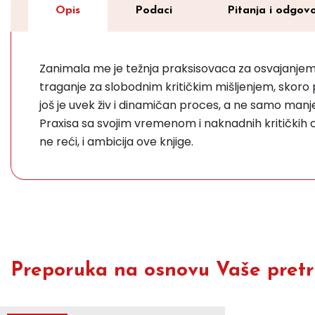
Opis
Podaci
Pitanja i odgovo
Zanimala me je težnja praksisovaca za osvajanjem s
traganje za slobodnim kritičkim mišljenjem, skoro 
još je uvek živ i dinamičan proces, a ne samo manje
Praxisa sa svojim vremenom i naknadnih kritičkih o
ne reći, i ambicija ove knjige.
Preporuka na osnovu Vaše pretra