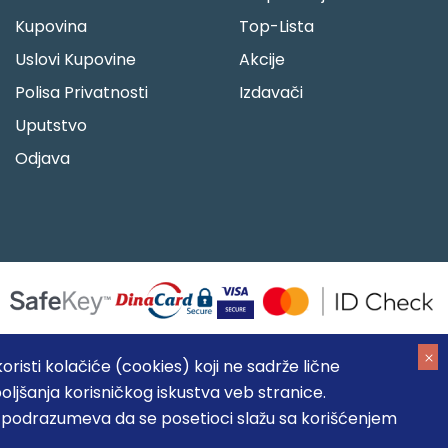
Kupovina
Top-Lista
Uslovi Kupovine
Akcije
Polisa Privatnosti
Izdavači
Uputstvo
Odjava
risti kolačiće (cookies) koji ne sadrže lične
oljšanja korisničkog iskustva veb stranice.
05184104, MB: 20337524
, podrazumeva da se posetioci slažu sa korišćenjem
, prikazu slika i samih cena, ali ne možemo garantovati da su