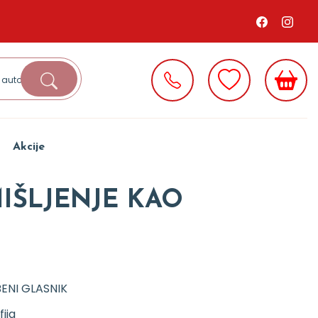
Akcije
MIŠLJENJE KAO
ENI GLASNIK
fija