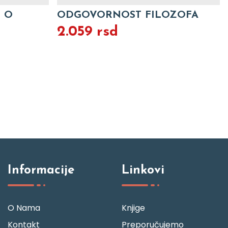
G O
ODGOVORNOST FILOZOFA
2.059 rsd
Informacije
Linkovi
O Nama
Knjige
Kontakt
Preporučujemo