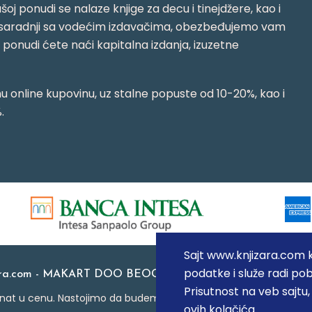
oj ponudi se nalaze knjige za decu i tinejdžere, kao i
jujući saradnji sa vodećim izdavačima, obezbeđujemo vam
j ponudi ćete naći kapitalna izdanja, izuzetne
 online kupovinu, uz stalne popuste od 10-20%, kao i
.
Sajt www.knjizara.com ko
podatke i služe radi pob
ara.com - MAKART DOO BEOGRAD (NOVI BEOGRAD), PIB: 1
Prisutnost na veb sajtu
at u cenu. Nastojimo da budemo što precizniji u opisu proizvoda
ovih kolačića.