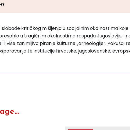
ri
lobode kritičkog mišljenja u socijalnim okolnostima koje s
presahlo u tragičnim okolnostima raspada Jugoslavije, i n
 ili više zanimljivo pitanje kulturne „arheologije“. Pokušaj
sporavanja te institucije hrvatske, jugoslovenske, evrops
ge...