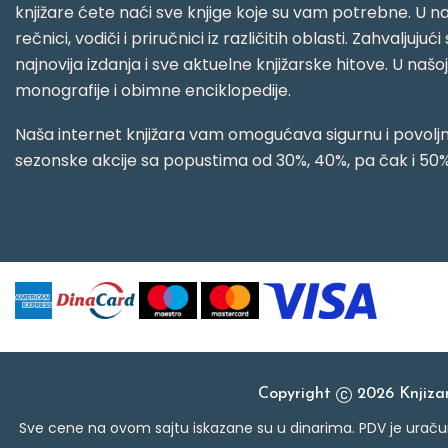
knjižare ćete naći sve knjige koje su vam potrebne. U naš
rečnici, vodiči i priručnici iz različitih oblasti. Zahval
najnovija izdanja i sve aktuelne knjižarske hitove. U našo
monografije i obimne enciklopedije.
Naša internet knjižara vam omogućava sigurnu i povoljnu
sezonske akcije sa popustima od 30%, 40%, pa čak i 50%
Copyright
2026 Knjiz
Sve cene na ovom sajtu iskazane su u dinarima. PDV je uračun