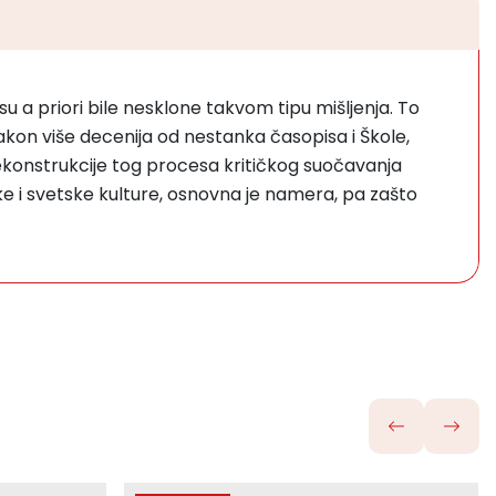
u a priori bile nesklone takvom tipu mišljenja. To
akon više decenija od nestanka časopisa i Škole,
 rekonstrukcije tog procesa kritičkog suočavanja
ke i svetske kulture, osnovna je namera, pa zašto