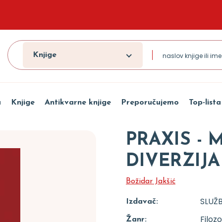
Knjige
a
Knjige
Antikvarne knjige
Preporučujemo
Top-lista
PRAXIS - 
DIVERZIJA
Božidar Jakšić
SLUŽB
Izdavač:
Filozo
Žanr: