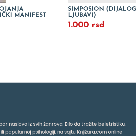
OJANJA
SIMPOSION (DIJALO
IČKI MANIFEST
LJUBAVI)
d
1.000 rsd
or naslova iz svih žanrova. Bilo da tražite beletristiku,
i ili popularnoj psihologiji, na sajtu Knjižara.com online