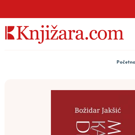
Početn