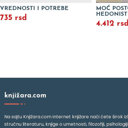
VREDNOSTI I POTREBE
MOĆ POST
HEDONIST
735 rsd
4.412 rs
knjižara.com
Na sajtu Knjižara.com internet knjižare naći ćete širok izb
stručnu literaturu, knjige o umetnosti, filozofiji, psihologij