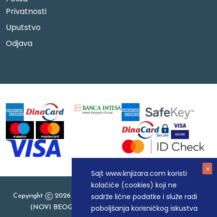
Privatnosti
Uputstvo
Odjava
Sajt www.knjizara.com koristi
kolačiće (cookies) koji ne
sadrže lične podatke i služe radi
Copyright
2026 Knjizara.com - MAKART DOO BEOGRAD
poboljšanja korisničkog iskustva
(NOVI BEOGRAD), PIB: 105184104, MB: 20337524