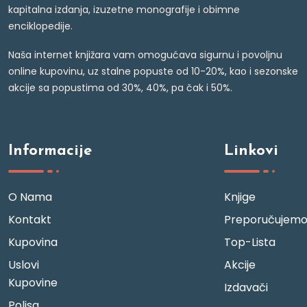
kapitalna izdanja, izuzetne monografije i obimne
enciklopedije.
Naša internet knjižara vam omogućava sigurnu i povoljnu
online kupovinu, uz stalne popuste od 10-20%, kao i sezonske
akcije sa popustima od 30%, 40%, pa čak i 50%.
Informacije
Linkovi
O Nama
Knjige
Kontakt
Preporučujem
Kupovina
Top-Lista
Uslovi
Akcije
Kupovine
Izdavači
Polisa