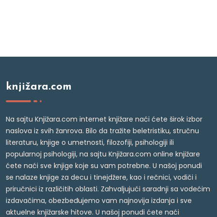
knjižara.com
Na sajtu Knjižara.com internet knjižare naći ćete širok izbor
naslova iz svih žanrova. Bilo da tražite beletristiku, stručnu
literaturu, knjige o umetnosti, filozofiji, psihologiji ili
popularnoj psihologiji, na sajtu Knjižara.com online knjižare
ćete naći sve knjige koje su vam potrebne. U našoj ponudi
se nalaze knjige za decu i tinejdžere, kao i rečnici, vodiči i
priručnici iz različitih oblasti. Zahvaljujući saradnji sa vodećim
izdavačima, obezbeđujemo vam najnovija izdanja i sve
aktuelne knjižarske hitove. U našoj ponudi ćete naći