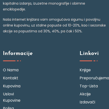
kapitalna izdanja, izuzetne monografije i obimne
enciklopedije.
Naša internet knjižara vam omogućava sigurnu i povoljnu
online kupovinu, uz stalne popuste od 10-20%, kao i sezonske
akcije sa popustima od 30%, 40%, pa čak i 50%.
Informacije
Linkovi
O Nama
Knjige
Kontakt
Preporučujem
Kupovina
Top-Lista
Uslovi
Akcije
Kupovine
Izdavači
Polisa