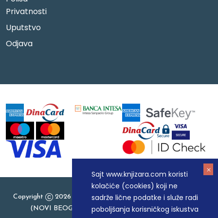
Privatnosti
Uputstvo
Odjava
Sajt www.knjizara.com koristi
kolačiće (cookies) koji ne
sadrže lične podatke i služe radi
Copyright
2026 Knjizara.com - MAKART DOO BEOGRAD
poboljšanja korisničkog iskustva
(NOVI BEOGRAD), PIB: 105184104, MB: 20337524