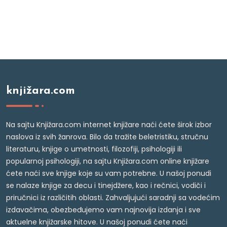
knjižara.com
Na sajtu Knjižara.com internet knjižare naći ćete širok izbor
naslova iz svih žanrova. Bilo da tražite beletristiku, stručnu
literaturu, knjige o umetnosti, filozofiji, psihologiji ili
popularnoj psihologiji, na sajtu Knjižara.com online knjižare
ćete naći sve knjige koje su vam potrebne. U našoj ponudi
se nalaze knjige za decu i tinejdžere, kao i rečnici, vodiči i
priručnici iz različitih oblasti. Zahvaljujući saradnji sa vodećim
izdavačima, obezbeđujemo vam najnovija izdanja i sve
aktuelne knjižarske hitove. U našoj ponudi ćete naći