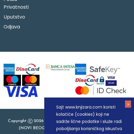
Privatnosti
Uputstvo
Odjava
Sajt www.knjizara.com koristi
kolačiće (cookies) koji ne
sadrže lične podatke i služe radi
Copyright
2026 Knjizara.com - MAKART DOO BEOGRAD
poboljšanja korisničkog iskustva
(NOVI BEOGRAD), PIB: 105184104, MB: 20337524