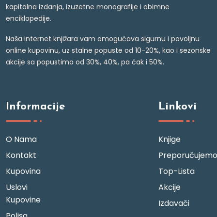
kapitalna izdanja, izuzetne monografije i obimne
enciklopedije.
Naša internet knjižara vam omogućava sigurnu i povoljnu
online kupovinu, uz stalne popuste od 10-20%, kao i sezonske
akcije sa popustima od 30%, 40%, pa čak i 50%.
Informacije
Linkovi
O Nama
Knjige
Kontakt
Preporučujem
Kupovina
Top-Lista
Uslovi
Akcije
Kupovine
Izdavači
Polisa