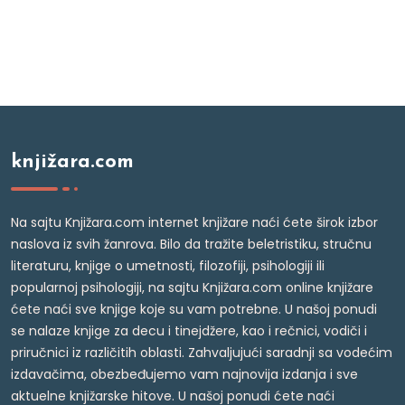
knjižara.com
Na sajtu Knjižara.com internet knjižare naći ćete širok izbor
naslova iz svih žanrova. Bilo da tražite beletristiku, stručnu
literaturu, knjige o umetnosti, filozofiji, psihologiji ili
popularnoj psihologiji, na sajtu Knjižara.com online knjižare
ćete naći sve knjige koje su vam potrebne. U našoj ponudi
se nalaze knjige za decu i tinejdžere, kao i rečnici, vodiči i
priručnici iz različitih oblasti. Zahvaljujući saradnji sa vodećim
izdavačima, obezbeđujemo vam najnovija izdanja i sve
aktuelne knjižarske hitove. U našoj ponudi ćete naći