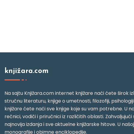
knjižara.com
Na sajtu Knjižara.com internet knjižare naći ćete širok izb
stručnu literaturu, knjige o umetnosti, filozofiji, psihologij
knjižare ćete naći sve knjige koje su vam potrebne. U naš
rečnici, vodiči i priručnici iz različitih oblasti. Zahval
najnovija izdanja i sve aktuelne knjižarske hitove. U našo
monografije i obimne enciklopedije.