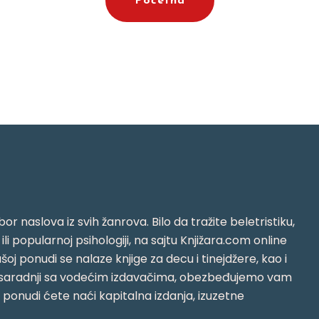
Početna
or naslova iz svih žanrova. Bilo da tražite beletristiku,
i ili popularnoj psihologiji, na sajtu Knjižara.com online
oj ponudi se nalaze knjige za decu i tinejdžere, kao i
jujući saradnji sa vodećim izdavačima, obezbeđujemo vam
j ponudi ćete naći kapitalna izdanja, izuzetne