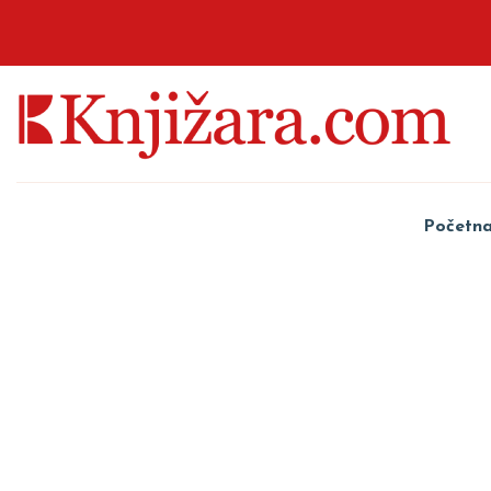
Početn